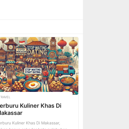
TRAVEL
erburu Kuliner Khas Di
akassar
rburu Kuliner Khas Di Makassar,