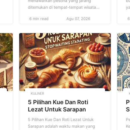
menawarkan pesona yang jarang
b
ditemukan di tempat-tempat wisata
y
k
utama. Setiap sudut pantai
ka
6 min read
Agu 07, 2026
6
tersembunyi menyimpan cerita alam
di
yang belum banyak terungkap.
ku
Pesona alam bawah laut, pasir putih
m
yang masih murni, serta ombak yang
ya
is
tenang menjadi daya tarik yang
k
membuatnya begitu eksklusif. Banyak
r
k
orang mencari pantai-pantai yang
pe
belum banyak dijamah wisatawan,
y
tempat yang […]
KULINER
5 Pilihan Kue Dan Roti
P
Lezat Untuk Sarapan
S
5 Pilihan Kue Dan Roti Lezat Untuk
P
Sarapan adalah waktu makan yang
K