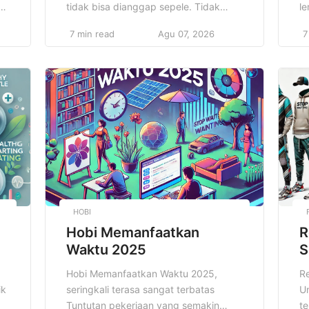
tidak bisa dianggap sepele. Tidak
l
hanya sebagai sumber energi pertama
p
7 min read
Agu 07, 2026
7
di pagi hari, sarapan juga memiliki
s
peran penting dalam memulai hari
me
dengan baik. Ketika kita tidur
ek
semalaman, tubuh kita beristirahat dan
di
memproses semua yang telah kita
be
konsumsi sebelumnya. Begitu kita
d
bangun, tubuh memerlukan […]
I
i
k
HOBI
Hobi Memanfaatkan
R
Waktu 2025
S
M
Hobi Memanfaatkan Waktu 2025,
R
ik
seringkali terasa sangat terbatas
U
Tuntutan pekerjaan yang semakin
te