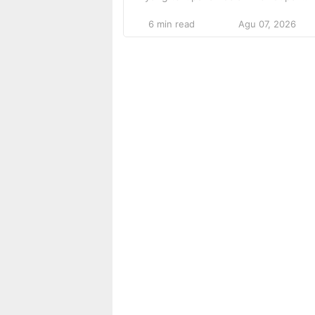
sehari-hari. Padahal, menjaga
6 min read
Agu 07, 2026
kesehatan reproduksi adalah fondasi
yang sangat penting untuk kualitas
hidup kita secara keseluruhan, baik i
bagi wanita maupun pria. Kesehatan
reproduksi yang baik bukan hanya
mempengaruhi kesuburan, tetapi jug
berperan besar dalam berbagai asp
kehidupan lainnya, seperti […]