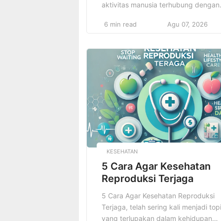
aktivitas manusia terhubung dengan
teknologi. Internet telah menjadi
6 min read
Agu 07, 2026
bagian penting dalam kehidupan
sehari-hari mulai dari bekerja,
berkomunikasi, berbelanja, hingga
hiburan. Namun, dengan semua
kemudahan yang ditawarkan oleh
kemajuan teknologi, datang pula
ancaman yang dapat merusak dan
mengancam privasi serta keamanan
data kita. Keamanan digital, atau
sering disebut […]
KESEHATAN
5 Cara Agar Kesehatan
Reproduksi Terjaga
5 Cara Agar Kesehatan Reproduksi
Terjaga, telah sering kali menjadi top
yang terlupakan dalam kehidupan