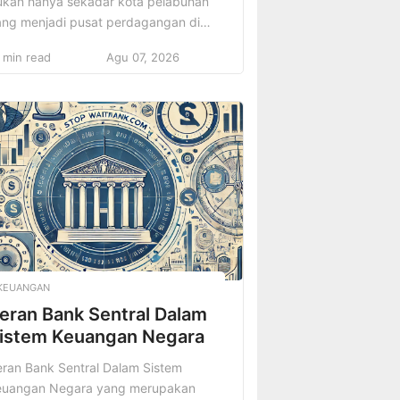
ukan hanya sekadar kota pelabuhan
ang menjadi pusat perdagangan di
wasan timur Indonesia, tetapi juga
 min read
Agu 07, 2026
kenal sebagai salah satu surga
liner terbaik di Nusantara. Kota ini
emiliki kekayaan budaya dan sejarah
ng tercermin dalam setiap hidangan
hasnya, menggabungkan cita rasa
empah-rempah khas Sulawesi dengan
ngaruh kuliner dari berbagai bangsa
ang […]
KEUANGAN
eran Bank Sentral Dalam
istem Keuangan Negara
eran Bank Sentral Dalam Sistem
euangan Negara yang merupakan