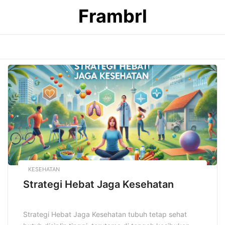
Skip
Frambrl
to
content
KESEHATAN
Strategi Hebat Jaga Kesehatan
Strategi Hebat Jaga Kesehatan tubuh tetap sehat