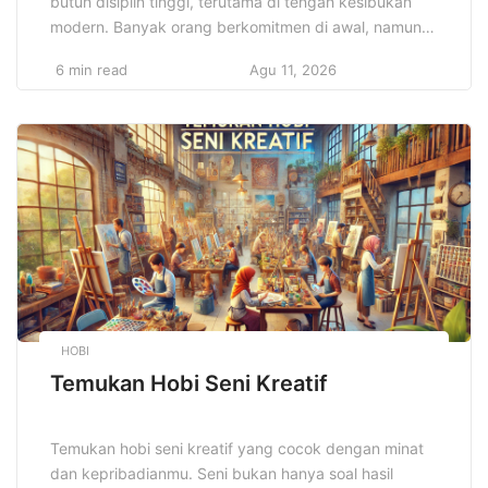
butuh disiplin tinggi, terutama di tengah kesibukan
modern. Banyak orang berkomitmen di awal, namun
gagal mempertahankannya. Faktor lingkungan,
6 min read
Agu 11, 2026
kebiasaan, dan tekanan pekerjaan sering kali
membuat fokus menurun. Maka, diperlukan
pendekatan cerdas yang tidak membebani, tetapi
konsisten dijalankan setiap hari. Dengan
menggabungkan nutrisi, istirahat, dan aktivitas fisik,
seseorang bisa […]
HOBI
Temukan Hobi Seni Kreatif
Temukan hobi seni kreatif yang cocok dengan minat
dan kepribadianmu. Seni bukan hanya soal hasil