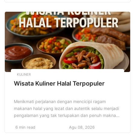
operasional, dan meningkatkan kepuasan pelanggan.
Tanpa teknologi yang tepat, bisnis akan kesulitan
bersaing dan berinovasi. Solusi Teknologi Canggih
Terbaik bukan hanya tentang adopsi alat baru, […]
KULINER
Wisata Kuliner Halal Terpopuler
Menikmati perjalanan dengan mencicipi ragam
makanan halal yang lezat dan autentik selalu menjadi
pengalaman yang tak terlupakan dan penuh makna
bagi para traveler muslim. Wisata Kuliner Halal
6 min read
Agu 08, 2026
Terpopuler di Indonesia menghadirkan beragam cita