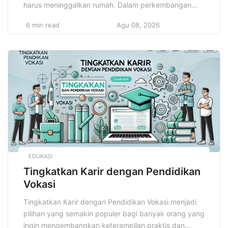
harus meninggalkan rumah. Dalam perkembangan
ekonomi dan teknologi saat ini, peluang bisnis
6 min read
Agu 08, 2026
semakin terbuka lebar bagi siapa saja, terutama
dengan munculnya berbagai platform digital yang
memudahkan pemasaran dan transaksi. Memilih Bisnis
Rumahan Paling Menjanjikan akan memberikan
peluang sukses lebih besar, sekaligus meminimalkan
[…]
EDUKASI
Tingkatkan Karir dengan Pendidikan
Vokasi
Tingkatkan Karir dengan Pendidikan Vokasi menjadi
pilihan yang semakin populer bagi banyak orang yang
ingin mengembangkan keterampilan praktis dan