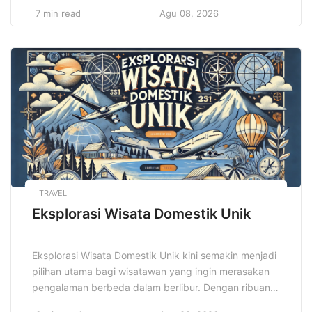
Dalam beberapa tahun terakhir, banyak orang yang
7 min read
Agu 08, 2026
mulai beralih ke bisnis rumahan karena fleksibilitas
yang ditawarkan serta potensi keuntungan yang
menggiurkan. Dengan kemajuan teknologi dan
perubahan cara hidup yang semakin dinamis, kini
banyak peluang baru […]
TRAVEL
Eksplorasi Wisata Domestik Unik
Eksplorasi Wisata Domestik Unik kini semakin menjadi
pilihan utama bagi wisatawan yang ingin merasakan
pengalaman berbeda dalam berlibur. Dengan ribuan
pulau dan beragam kebudayaan yang dimiliki,