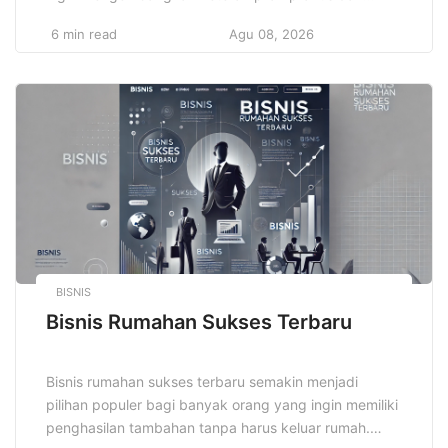
mempersiapkan diri untuk dunia kerja. Di dunia yang
6 min read
Agu 08, 2026
semakin kompetitif ini, pendidikan vokasi menjadi
alternatif yang sangat relevan. Dengan fokus pada
keterampilan teknis dan aplikatif, pendidikan vokasi
mempersiapkan lulusannya untuk langsung terjun ke
industri dengan keahlian […]
BISNIS
Bisnis Rumahan Sukses Terbaru
Bisnis rumahan sukses terbaru semakin menjadi
pilihan populer bagi banyak orang yang ingin memiliki
penghasilan tambahan tanpa harus keluar rumah.