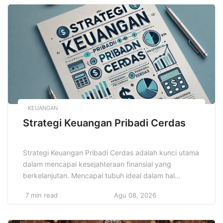
yang tepat bisa menjadi pengalaman yang
menyenangkan, terutama ketika Anda tahu restoran
tersebut […]
KEUANGAN
Strategi Keuangan Pribadi Cerdas
Strategi Keuangan Pribadi Cerdas adalah kunci utama
dalam mencapai kesejahteraan finansial yang
berkelanjutan. Mencapai tubuh ideal dalam hal
keuangan memerlukan lebih dari sekadar bekerja
7 min read
Agu 08, 2026
keras atau berharap pada keberuntungan.
Dibutuhkan pendekatan yang cerdas dan terencana
untuk mengelola uang dengan bijak. Dengan strategi