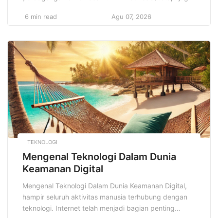
dikenal sebagai salah satu surga kuliner terbaik di
6 min read
Agu 07, 2026
Nusantara. Kota ini memiliki kekayaan budaya dan
sejarah yang tercermin dalam setiap hidangan
khasnya, menggabungkan cita rasa rempah-rempah
khas Sulawesi dengan pengaruh kuliner dari berbagai
bangsa yang […]
TEKNOLOGI
Mengenal Teknologi Dalam Dunia
Keamanan Digital
Mengenal Teknologi Dalam Dunia Keamanan Digital,
hampir seluruh aktivitas manusia terhubung dengan
teknologi. Internet telah menjadi bagian penting