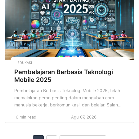
anak muda masa kini yang selalu […]
EDUKASI
Pembelajaran Berbasis Teknologi
Mobile 2025
Pembelajaran Berbasis Teknologi Mobile 2025, telah
memainkan peran penting dalam mengubah cara
manusia bekerja, berkomunikasi, dan belajar. Salah
satu inovasi terbesar dalam dunia pendidikan adalah
6 min read
Agu 07, 2026
pembelajaran berbasis teknologi mobile atau yang
dikenal dengan mobile learning (M-Learning). Konsep
ini memungkinkan siswa dan pendidik mengakses