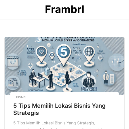
Skip
Frambrl
to
content
BISNIS
5 Tips Memilih Lokasi Bisnis Yang
Strategis
5 Tips Memilih Lokasi Bisnis Yang Strategis,