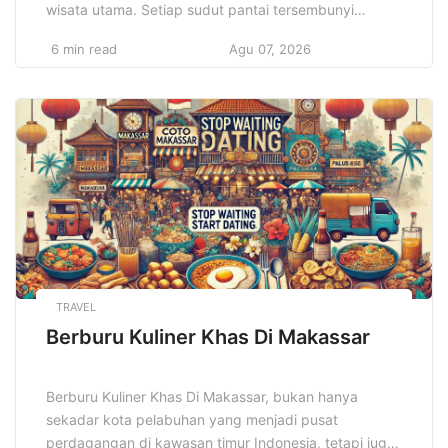
wisata utama. Setiap sudut pantai tersembunyi
menyimpan cerita alam yang belum banyak
6 min read
Agu 07, 2026
terungkap. Pesona alam bawah laut, pasir putih yang
masih murni, serta ombak yang tenang menjadi daya
tarik yang membuatnya begitu eksklusif. Banyak
orang mencari pantai-pantai yang belum banyak
dijamah wisatawan, tempat yang […]
TRAVEL
Berburu Kuliner Khas Di Makassar
Berburu Kuliner Khas Di Makassar, bukan hanya
sekadar kota pelabuhan yang menjadi pusat
perdagangan di kawasan timur Indonesia, tetapi juga