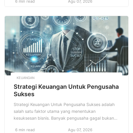
6 min read
Agu 07, 2026
terstruktur. Rutinitas ini membentuk kebiasaan yang
mendukung keberhasilan belajar dan pengembangan
diri. Dengan menjalankan rutinitas yang tepat, siswa
dapat mengatur waktu, meningkatkan fokus, dan
menjaga kesehatan mental serta fisik. […]
KEUANGAN
Strategi Keuangan Untuk Pengusaha
Sukses
Strategi Keuangan Untuk Pengusaha Sukses adalah
salah satu faktor utama yang menentukan
kesuksesan bisnis. Banyak pengusaha gagal bukan
karena kurangnya produk atau layanan yang baik,
6 min read
Agu 07, 2026
melainkan karena manajemen keuangan yang buruk.