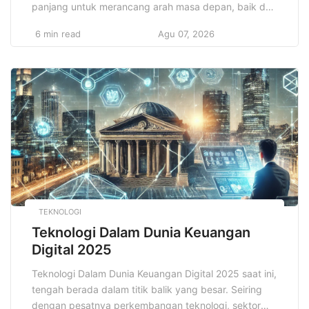
panjang untuk merancang arah masa depan, baik dari
segi ekonomi, sosial, maupun pembangunan
6 min read
Agu 07, 2026
infrastruktur. Fokus utama dalam perencanaan ini
adalah pengembangan sektor pariwisata yang dapat
menguntungkan bagi negara, masyarakat, dan
lingkungan hidup dalam jangka waktu panjang.
Sektor pariwisata, sebagai salah satu […]
TEKNOLOGI
Teknologi Dalam Dunia Keuangan
Digital 2025
Teknologi Dalam Dunia Keuangan Digital 2025 saat ini,
tengah berada dalam titik balik yang besar. Seiring
dengan pesatnya perkembangan teknologi, sektor