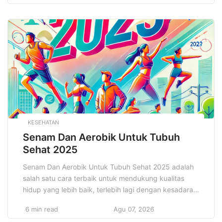
Oleh karena itu, memahami dan menerapkan strategi
keuangan yang efektif adalah langkah penting bagi
pengusaha untuk memastikan pertumbuhan dan
keberlanjutan bisnis mereka. Ulasan ini […]
KESEHATAN
Senam Dan Aerobik Untuk Tubuh
Sehat 2025
Senam Dan Aerobik Untuk Tubuh Sehat 2025 adalah
salah satu cara terbaik untuk mendukung kualitas
hidup yang lebih baik, terlebih lagi dengan kesadaran
masyarakat yang semakin tinggi akan pentingnya
6 min read
Agu 07, 2026
gaya hidup sehat. Senam dan aerobik adalah dua