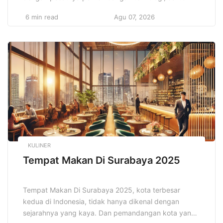
keuangan pun mengalami transformasi yang
6 min read
Agu 07, 2026
signifikan. Teknologi telah menjadi kekuatan
pendorong yang mengubah cara kita berinteraksi
dengan uang, melakukan transaksi, serta mengelola
aset dan investasi. Pengenalan teknologi baru tidak
hanya meningkatkan kenyamanan dan efisiensi, […]
KULINER
Tempat Makan Di Surabaya 2025
Tempat Makan Di Surabaya 2025, kota terbesar
kedua di Indonesia, tidak hanya dikenal dengan
sejarahnya yang kaya. Dan pemandangan kota yang