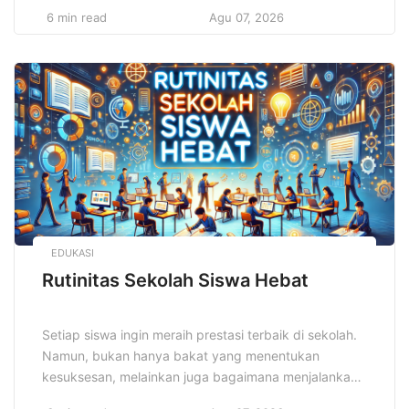
sibuk, tetapi juga sebagai surga kuliner yang
6 min read
Agu 07, 2026
menggoda. Pada tahun 2025, Surabaya semakin
memantapkan diri sebagai destinasi kuliner yang
tidak boleh dilewatkan. Dengan keanekaragaman
budaya dan tradisi, Surabaya menawarkan berbagai
macam hidangan yang memadukan […]
EDUKASI
Rutinitas Sekolah Siswa Hebat
Setiap siswa ingin meraih prestasi terbaik di sekolah.
Namun, bukan hanya bakat yang menentukan
kesuksesan, melainkan juga bagaimana menjalankan
Rutinitas Sekolah Siswa Hebat secara konsisten dan