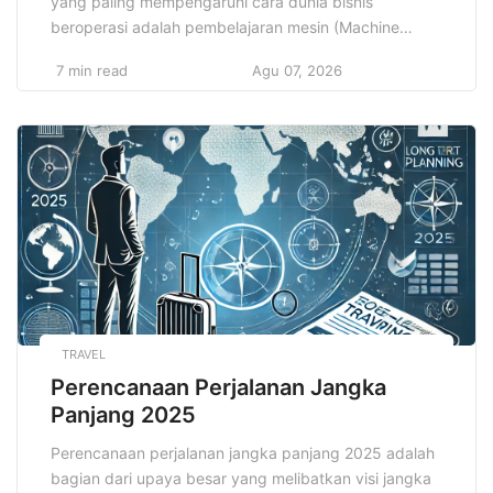
yang paling mempengaruhi cara dunia bisnis
beroperasi adalah pembelajaran mesin (Machine
Learning). Pembelajaran mesin, sebagai cabang dari
7 min read
Agu 07, 2026
kecerdasan buatan (Artificial Intelligence/AI), telah
mengubah cara perusahaan berinteraksi dengan
data, memproses informasi, serta mengambil
keputusan. Tidak hanya terbatas pada sektor
teknologi, kini pembelajaran mesin telah merambah ke
hampir seluruh bidang, […]
TRAVEL
Perencanaan Perjalanan Jangka
Panjang 2025
Perencanaan perjalanan jangka panjang 2025 adalah
bagian dari upaya besar yang melibatkan visi jangka