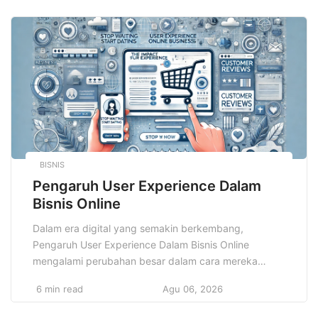
memungkinkan organisasi dan institusi pendidikan
untuk mengelola, menyampaikan, serta melacak
pembelajaran secara efisien. Namun, dengan
kemudahan yang diberikan oleh teknologi, juga […]
BISNIS
Pengaruh User Experience Dalam
Bisnis Online
Dalam era digital yang semakin berkembang,
Pengaruh User Experience Dalam Bisnis Online
mengalami perubahan besar dalam cara mereka
menarik dan mempertahankan pelanggan. Salah satu
6 min read
Agu 06, 2026
elemen yang memainkan peran krusial dalam
keberhasilan bisnis digital adalah User Experience