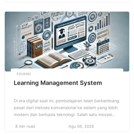
belajar tidak membosankan dan menghasilkan hasil
optimal. Dengan memanfaatkan teknik ini, pelajar
dapat meningkatkan motivasi serta kemampuan
berpikir kritis. Teknik […]
EDUKASI
Learning Management System
Di era digital saat ini, pembelajaran telah berkembang
pesat dari metode konvensional ke sistem yang lebih
modern dan berbasis teknologi. Salah satu inovasi
terpenting dalam dunia pendidikan dan pelatihan
8 min read
Agu 06, 2026
adalah Learning Management System, yang