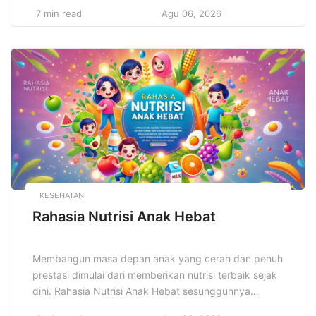
menciptakan gaya yang elegan dan fungsional tanpa
7 min read
Agu 06, 2026
harus bergantung pada elemen-elemen berlebihan.
Gaya minimalis dalam desain pakaian tidak hanya
sekadar tren, tetapi juga mencerminkan filosofi hidup
yang mengutamakan kualitas daripada kuantitas,
serta keberlanjutan dalam setiap pilihan yang dibuat.
[…]
KESEHATAN
Rahasia Nutrisi Anak Hebat
Membangun masa depan anak yang cerah dan penuh
prestasi dimulai dari memberikan nutrisi terbaik sejak
dini. Rahasia Nutrisi Anak Hebat sesungguhnya
terletak pada pemahaman yang mendalam mengenai