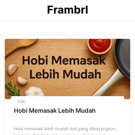
Skip
Frambrl
to
content
HOBI
Hobi Memasak Lebih Mudah
Hobi memasak lebih mudah dari yang dibayangkan,