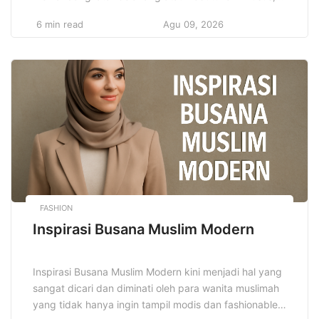
mendapatkan akses yang sama dalam pendidikan.
6 min read
Agu 09, 2026
Meningkatkan kualitas pendidikan inklusif adalah hal
yang sangat penting untuk menciptakan masyarakat
yang lebih adil dan setara. Melalui pendekatan ini,
diharapkan semua anak, termasuk yang memiliki
kebutuhan khusus, dapat belajar dalam lingkungan
[…]
FASHION
Inspirasi Busana Muslim Modern
Inspirasi Busana Muslim Modern kini menjadi hal yang
sangat dicari dan diminati oleh para wanita muslimah
yang tidak hanya ingin tampil modis dan fashionable,