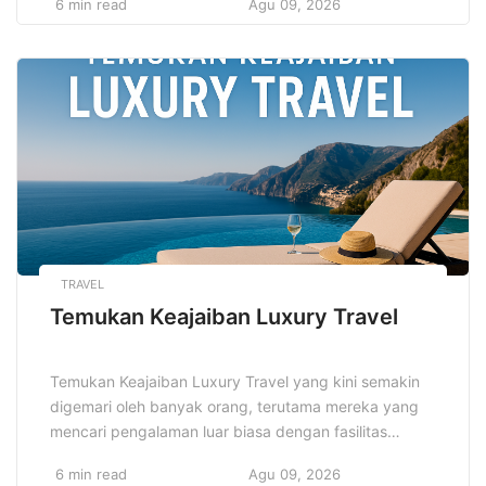
6 min read
Agu 09, 2026
memberikan ruang bagi inovasi, di mana pengusaha
dapat menawarkan produk-produk yang sesuai
dengan kebutuhan konsumen, seperti makanan sehat
dan praktis. Makanan beku sangat digemari karena
kemudahannya dalam penyimpanan dan konsumsi.
Melalui pemahaman pasar […]
TRAVEL
Temukan Keajaiban Luxury Travel
Temukan Keajaiban Luxury Travel yang kini semakin
digemari oleh banyak orang, terutama mereka yang
mencari pengalaman luar biasa dengan fasilitas
premium. Dalam dunia perjalanan mewah,
6 min read
Agu 09, 2026
kenyamanan dan kualitas adalah prioritas utama.