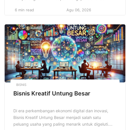
aktif dalam proses belajar dengan berbagai metode
6 min read
Agu 06, 2026
interaktif. Melalui pendekatan ini, siswa tidak hanya
menerima informasi secara pasif tetapi juga terlibat
langsung dengan materi dan teman sekelas.
Pembelajaran Interaktif di Sekolah mendukung siswa
dalam mengasah kemampuan […]
BISNIS
Bisnis Kreatif Untung Besar
Di era perkembangan ekonomi digital dan inovasi,
Bisnis Kreatif Untung Besar menjadi salah satu
peluang usaha yang paling menarik untuk digeluti.