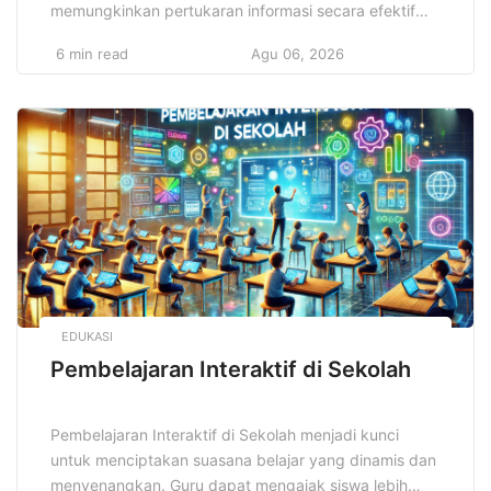
memungkinkan pertukaran informasi secara efektif
dan menjalin hubungan sosial yang kuat antarindividu
6 min read
Agu 06, 2026
maupun kelompok. Perjalanan Epik Teknologi
Komunikasi dengan jelas menampilkan bagaimana
berbagai alat dan metode komunikasi telah
mengalami evolusi yang sangat dramatis dan
revolusioner, dimulai dari penggunaan isyarat api
sederhana di masa prasejarah […]
EDUKASI
Pembelajaran Interaktif di Sekolah
Pembelajaran Interaktif di Sekolah menjadi kunci
untuk menciptakan suasana belajar yang dinamis dan
menyenangkan. Guru dapat mengajak siswa lebih