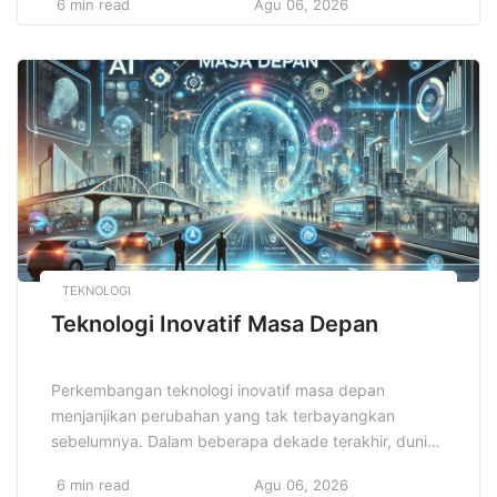
6 min read
Agu 06, 2026
liburan ini pengalaman yang tak terlupakan. Bagi
banyak wisatawan, pantai tropis menawarkan pelarian
dari kehidupan sehari-hari yang sibuk, memberikan
kesempatan untuk menikmati ketenangan dan
keindahan alam yang luar […]
TEKNOLOGI
Teknologi Inovatif Masa Depan
Perkembangan teknologi inovatif masa depan
menjanjikan perubahan yang tak terbayangkan
sebelumnya. Dalam beberapa dekade terakhir, dunia
telah menyaksikan kemajuan luar biasa dalam
6 min read
Agu 06, 2026
berbagai bidang teknologi, seperti kecerdasan