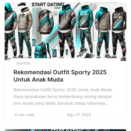
mencapai keseimbangan adalah dengan memiliki
hobi. Hobi, meskipun sering dianggap sebagai
kegiatan rekreasi yang hanya […]
FASHION
Rekomendasi Outfit Sporty 2025
Untuk Anak Muda
Rekomendasi Outfit Sporty 2025 Untuk Anak Muda,
Gaya berpakaian terus berkembang seiring dengan
tren mode yang selalu berubah setiap tahunnya.
Salah satu gaya yang tetap populer dan diminati oleh
6 min read
Agu 07, 2026
anak muda adalah outfit sporty. Selain memberikan
kenyamanan, gaya sporty juga mencerminkan kesan
aktif, energik, dan dinamis, sesuai dengan karakter