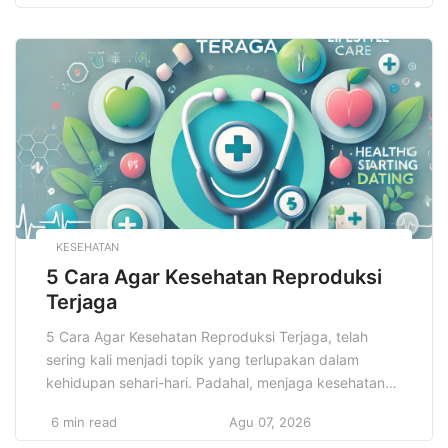
Bank Indonesia, yang berfungsi sebagai otoritas
moneter dan pengatur sistem pembayaran di
Indonesia. Sebagai lembaga independen yang
memiliki kewenangan penuh dalam […]
KESEHATAN
5 Cara Agar Kesehatan Reproduksi
Terjaga
5 Cara Agar Kesehatan Reproduksi Terjaga, telah
sering kali menjadi topik yang terlupakan dalam
kehidupan sehari-hari. Padahal, menjaga kesehatan
reproduksi adalah fondasi yang sangat penting untuk
6 min read
Agu 07, 2026
kualitas hidup kita secara keseluruhan, baik itu bagi