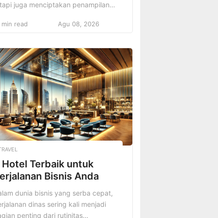
etapi juga menciptakan penampilan
ang mencerminkan kepribadian dan
 min read
Agu 08, 2026
sa percaya diri. Tampilan sehari-hari
ang tepat dapat membuat Anda
erasa nyaman dan tampil menonjol di
erbagai kesempatan. Baik di tempat
rja, acara santai, atau kegiatan luar
angan. Mengikuti tren fashion tidak
erarti harus mengorbankan
enyamanan, karena […]
TRAVEL
 Hotel Terbaik untuk
erjalanan Bisnis Anda
lam dunia bisnis yang serba cepat,
rjalanan dinas sering kali menjadi
gian penting dari rutinitas