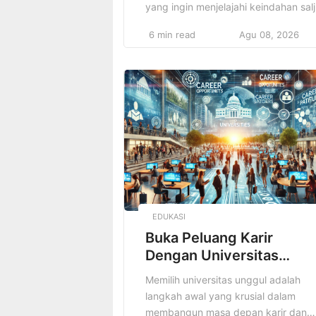
yang ingin menjelajahi keindahan sal
dan udara yang sejuk. Namun,
6 min read
Agu 08, 2026
perjalanan yang menyenangkan dan
aman hanya bisa tercipta jika
perlengkapan traveling musim dingin
sudah dipersiapkan dengan baik.
Tanpa perlengkapan yang tepat, su
ekstrem bisa mengganggu
kenyamanan dan bahkan
membahayakan kesehatan. Oleh
karena itu, memilih perlengkapan
traveling […]
EDUKASI
Buka Peluang Karir
Dengan Universitas
Terbaik
Memilih universitas unggul adalah
langkah awal yang krusial dalam
membangun masa depan karir dan