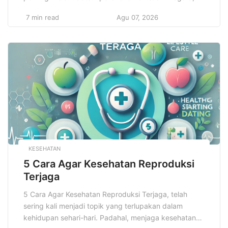
dengan tugas utama menjaga stabilitas keuangan dan
7 min read
Agu 07, 2026
ekonomi. Di Indonesia, peran tersebut dijalankan oleh
Bank Indonesia, yang berfungsi sebagai otoritas
moneter dan pengatur sistem pembayaran di
Indonesia. Sebagai lembaga independen yang
memiliki kewenangan penuh dalam […]
KESEHATAN
5 Cara Agar Kesehatan Reproduksi
Terjaga
5 Cara Agar Kesehatan Reproduksi Terjaga, telah
sering kali menjadi topik yang terlupakan dalam
kehidupan sehari-hari. Padahal, menjaga kesehatan