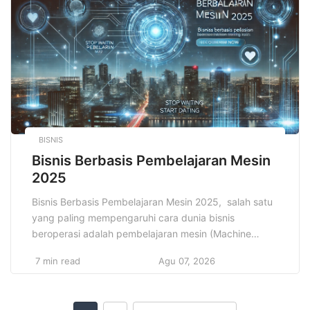
langsung dari kenyamanan rumah ini memang
semakin populer […]
BISNIS
Bisnis Berbasis Pembelajaran Mesin
2025
Bisnis Berbasis Pembelajaran Mesin 2025, salah satu
yang paling mempengaruhi cara dunia bisnis
beroperasi adalah pembelajaran mesin (Machine
Learning). Pembelajaran mesin, sebagai cabang dari
7 min read
Agu 07, 2026
kecerdasan buatan (Artificial Intelligence/AI), telah
mengubah cara perusahaan berinteraksi dengan
data, memproses informasi, serta mengambil