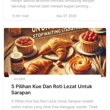
hampir seluruh aktivitas manusia terhubung dengan
teknologi. Internet telah menjadi bagian penting
dalam kehidupan sehari-hari mulai dari bekerja,
6 min read
Agu 07, 2026
berkomunikasi, berbelanja, hingga hiburan. Namun,
dengan semua kemudahan yang ditawarkan oleh
kemajuan teknologi, datang pula ancaman yang
dapat merusak dan mengancam privasi serta
keamanan data kita. Keamanan digital, atau sering
disebut […]
KULINER
5 Pilihan Kue Dan Roti Lezat Untuk
Sarapan
5 Pilihan Kue Dan Roti Lezat Untuk Sarapan adalah
waktu makan yang tidak bisa dianggap sepele. Tidak