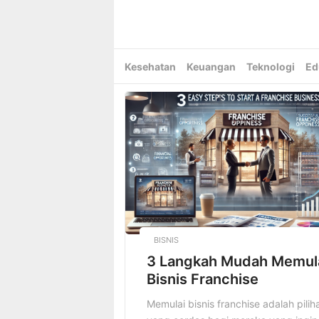
Skip
to
content
Kesehatan
Keuangan
Teknologi
Ed
BISNIS
3 Langkah Mudah Memul
Bisnis Franchise
Memulai bisnis franchise adalah pilih