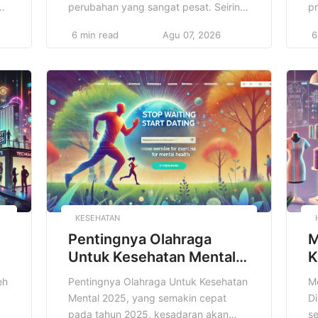
an
perubahan yang sangat pesat. Seiring
p
dengan perkembangan teknologi dan
i
6 min read
Agu 07, 2026
6
perubahan pola konsumsi masyarakat.
ta
Salah satu fenomena yang semakin
be
an
menonjol dalam sektor ini adalah
y
meningkatnya popularitas Cloud
y
Kitchen, yang juga dikenal sebagai
in
n
dapur virtual, ghost kitchen, atau dark
ba
kitchen. Cloud Kitchen merupakan
ke
konsep bisnis kuliner […]
[
KESEHATAN
Pentingnya Olahraga
M
Untuk Kesehatan Mental
K
2025
2
eh
Pentingnya Olahraga Untuk Kesehatan
M
Mental 2025, yang semakin cepat
Di
pada tahun 2025, kesadaran akan
se