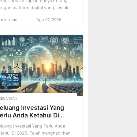
ukses adalah impian banyak orang.
ngan platform digital yang semakin
erkembang, siapa pun memiliki
 min read
Agu 07, 2026
esempatan untuk berbagi
engalaman perjalanan mereka
ngan audiens yang lebih luas.
mun, untuk benar-benar jadi travel
ogger terkenal dan sukses, Anda
merlukan lebih dari sekadar hasrat
ntuk bepergian. Anda membutuhkan
rategi yang jelas, konsistensi, dan
emahaman […]
KEUANGAN
eluang Investasi Yang
erlu Anda Ketahui Di
025
luang Investasi Yang Perlu Anda
tahui Di 2025, Telah menghadirkan