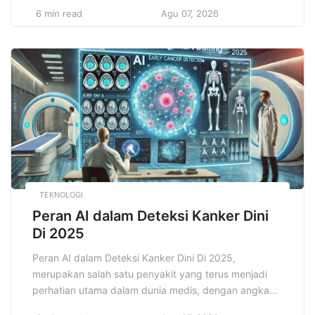
menyegarkan, tetapi juga penuh tantangan dan
6 min read
Agu 07, 2026
petualangan. Seiring dengan semakin populernya
konsep wisata berbasis pengalaman, wisata
petualangan telah menjadi salah satu pilihan utama
bagi para pelancong yang ingin merasakan sensasi
baru di luar rutinitas sehari-hari. […]
TEKNOLOGI
Peran AI dalam Deteksi Kanker Dini
Di 2025
Peran AI dalam Deteksi Kanker Dini Di 2025,
merupakan salah satu penyakit yang terus menjadi
perhatian utama dalam dunia medis, dengan angka
kematian yang masih tinggi meskipun kemajuan