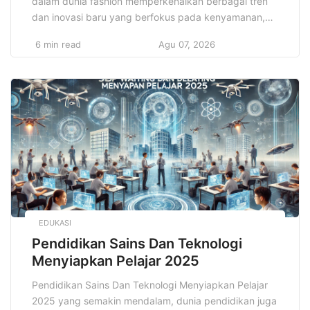
dalam dunia fashion memperkenalkan berbagai tren
dan inovasi baru yang berfokus pada kenyamanan,
keberlanjutan, dan gaya yang dapat diterima secara
6 min read
Agu 07, 2026
luas. Namun, di tengah perubahan yang cepat dan
tak terduga dalam industri fashion, satu hal tetap
konsisten: outfit elegan tetap menjadi pilihan yang
tidak hanya menarik […]
EDUKASI
Pendidikan Sains Dan Teknologi
Menyiapkan Pelajar 2025
Pendidikan Sains Dan Teknologi Menyiapkan Pelajar
2025 yang semakin mendalam, dunia pendidikan juga