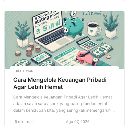
Papua, dengan cita rasa yang kaya dan bahan-bahan
lokal yang alami, telah menjadi salah satu daya tarik
utama bagi […]
KEUANGAN
Cara Mengelola Keuangan Pribadi
Agar Lebih Hemat
Cara Mengelola Keuangan Pribadi Agar Lebih Hemat
adalah salah satu aspek yang paling fundamental
dalam kehidupan kita, yang seringkali memengaruhi
banyak keputusan dan kualitas hidup kita sehari-hari.
6 min read
Agu 07, 2026
Dari bagaimana kita memenuhi kebutuhan sehari-hari