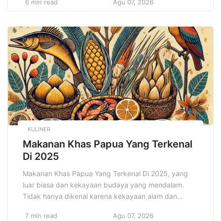
6 min read
Agu 07, 2026
pengobatan terus berkembang. Menurut Organisasi
Kesehatan Dunia (WHO), kanker merupakan
penyebab kematian nomor dua di dunia setelah
penyakit jantung. Meskipun begitu, terdapat harapan
baru dalam menghadapi tantangan […]
KULINER
Makanan Khas Papua Yang Terkenal
Di 2025
Makanan Khas Papua Yang Terkenal Di 2025, yang
luar biasa dan kekayaan budaya yang mendalam.
Tidak hanya dikenal karena kekayaan alam dan
keragaman suku bangsa, Papua juga memiliki kuliner
7 min read
Agu 07, 2026
yang unik dan menggugah selera. Makanan khas