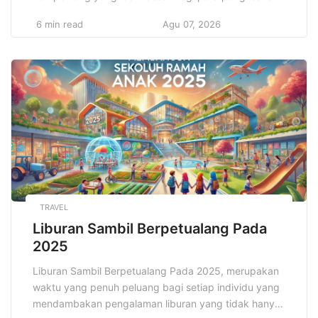
digital. Seiring dengan perubahan perilaku konsumen,
6 min read
Agu 07, 2026
kemajuan teknologi yang pesat, dan semakin
ketatnya kompetisi global, memulai dan
mempertahankan bisnis online yang sukses bukanlah
hal yang mudah. Oleh karena itu, penting bagi setiap
pemilik […]
TRAVEL
Liburan Sambil Berpetualang Pada
2025
Liburan Sambil Berpetualang Pada 2025, merupakan
waktu yang penuh peluang bagi setiap individu yang
mendambakan pengalaman liburan yang tidak hanya