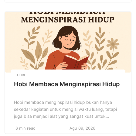
kesehatan tubuh agar tetap optimal, karena tubuh
yang sehat bukan hanya bebas dari penyakit, tetapi
juga memberikan vitalitas dan kekuatan untuk […]
HOBI
Hobi Membaca Menginspirasi Hidup
Hobi membaca menginspirasi hidup bukan hanya
sekedar kegiatan untuk mengisi waktu luang, tetapi
juga bisa menjadi alat yang sangat kuat untuk
meningkatkan kualitas hidup. Hobi membaca
6 min read
Agu 09, 2026
menginspirasi hidup dengan membuka wawasan dan