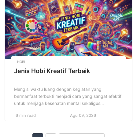
yang kuat secara fisik dan cerdas dalam segala […]
HOBI
Jenis Hobi Kreatif Terbaik
Mengisi waktu luang dengan kegiatan yang
bermanfaat terbukti menjadi cara yang sangat efektif
untuk menjaga kesehatan mental sekaligus
meningkatkan berbagai keterampilan yang berguna
6 min read
Agu 09, 2026
dalam kehidupan sehari-hari. Salah satu langkah
terbaik yang bisa dilakukan ialah memilih Jenis Hobi
Kreatif Terbaik yang tidak hanya mengasah