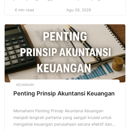
tidak hanya membakar lidah sesaat, melainkan juga
6 min read
Agu 09, 2026
menghadirkan kenikmatan mendalam yang membuat
siapa pun ketagihan dan rindu untuk terus
mencicipinya lagi dan lagi. Kuliner pedas menggoda
selalu berhasil membangkitkan selera makan siapa
[…]
KEUANGAN
Penting Prinsip Akuntansi Keuangan
Memahami Penting Prinsip Akuntansi Keuangan
menjadi langkah pertama yang sangat krusial untuk
mengelola keuangan perusahaan secara efektif dan