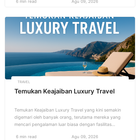
6 min read
Agu 09, 2026
memberikan ruang bagi inovasi, di mana pengusaha
dapat menawarkan produk-produk yang sesuai
dengan kebutuhan konsumen, seperti makanan sehat
dan praktis. Makanan beku sangat digemari karena
kemudahannya dalam penyimpanan dan konsumsi.
Melalui pemahaman pasar […]
TRAVEL
Temukan Keajaiban Luxury Travel
Temukan Keajaiban Luxury Travel yang kini semakin
digemari oleh banyak orang, terutama mereka yang
mencari pengalaman luar biasa dengan fasilitas
premium. Dalam dunia perjalanan mewah,
6 min read
Agu 09, 2026
kenyamanan dan kualitas adalah prioritas utama.