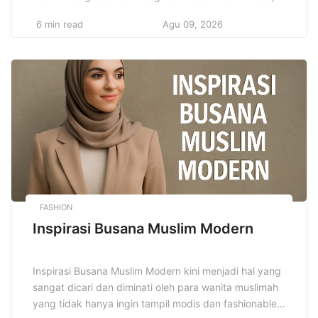
mendapatkan akses yang sama dalam pendidikan.
6 min read
Agu 09, 2026
Meningkatkan kualitas pendidikan inklusif adalah hal
yang sangat penting untuk menciptakan masyarakat
yang lebih adil dan setara. Melalui pendekatan ini,
diharapkan semua anak, termasuk yang memiliki
kebutuhan khusus, dapat belajar dalam lingkungan
[…]
FASHION
Inspirasi Busana Muslim Modern
Inspirasi Busana Muslim Modern kini menjadi hal yang
sangat dicari dan diminati oleh para wanita muslimah
yang tidak hanya ingin tampil modis dan fashionable,