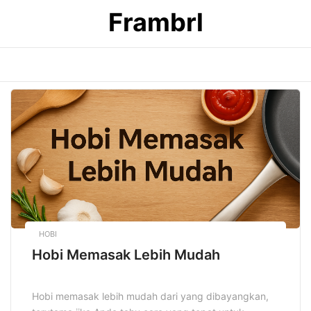
Skip
Frambrl
to
content
HOBI
Hobi Memasak Lebih Mudah
Hobi memasak lebih mudah dari yang dibayangkan,