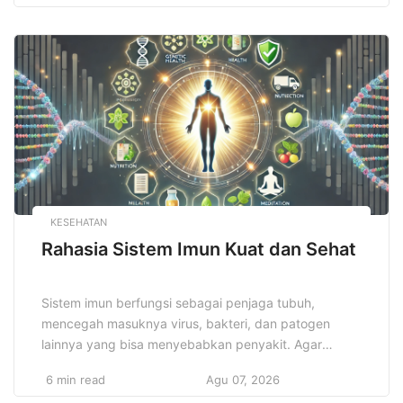
individu maupun pelaku bisnis dalam mengatur arus
kas secara efektif, merencanakan anggaran dengan
tepat, serta membuat keputusan investasi yang
cerdas dan terukur. Pemahaman yang mendalam […]
KESEHATAN
Rahasia Sistem Imun Kuat dan Sehat
Sistem imun berfungsi sebagai penjaga tubuh,
mencegah masuknya virus, bakteri, dan patogen
lainnya yang bisa menyebabkan penyakit. Agar
sistem imun dapat bekerja dengan baik, tubuh
6 min read
Agu 07, 2026
memerlukan dukungan yang tepat, seperti asupan