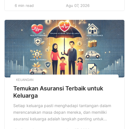
Manfaat Dahsyat Olahraga Rutin tidak hanya
6 min read
Agu 07, 2026
membuat tubuh menjadi lebih kuat dan bugar, tetapi
juga mampu meningkatkan kualitas hidup secara
signifikan dalam berbagai aspek, baik fisik maupun
mental. Banyak orang telah merasakan perubahan
positif yang nyata […]
KEUANGAN
Temukan Asuransi Terbaik untuk
Keluarga
Setiap keluarga pasti menghadapi tantangan dalam
merencanakan masa depan mereka, dan memiliki
asuransi keluarga adalah langkah penting untuk
melindungi kesejahteraan finansial. Asuransi keluarga