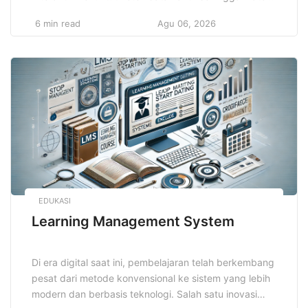
mudah dipahami dan lebih melekat di ingatan. Cara ini
6 min read
Agu 06, 2026
memadukan berbagai metode yang membuat proses
belajar tidak membosankan dan menghasilkan hasil
optimal. Dengan memanfaatkan teknik ini, pelajar
dapat meningkatkan motivasi serta kemampuan
berpikir kritis. Teknik […]
EDUKASI
Learning Management System
Di era digital saat ini, pembelajaran telah berkembang
pesat dari metode konvensional ke sistem yang lebih
modern dan berbasis teknologi. Salah satu inovasi