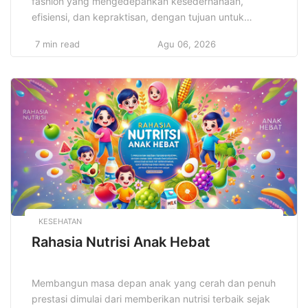
fashion yang mengedepankan kesederhanaan,
efisiensi, dan kepraktisan, dengan tujuan untuk
menciptakan gaya yang elegan dan fungsional tanpa
7 min read
Agu 06, 2026
harus bergantung pada elemen-elemen berlebihan.
Gaya minimalis dalam desain pakaian tidak hanya
sekadar tren, tetapi juga mencerminkan filosofi hidup
yang mengutamakan kualitas daripada kuantitas,
serta keberlanjutan dalam setiap pilihan yang dibuat.
[…]
KESEHATAN
Rahasia Nutrisi Anak Hebat
Membangun masa depan anak yang cerah dan penuh
prestasi dimulai dari memberikan nutrisi terbaik sejak