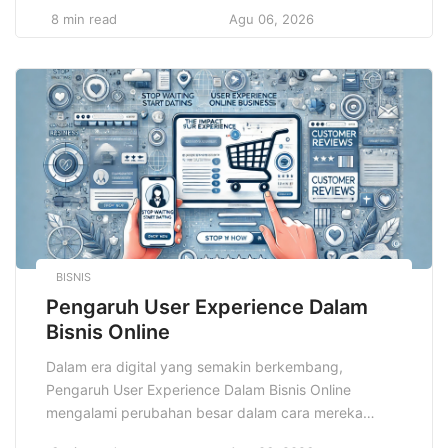
terpenting dalam dunia pendidikan dan pelatihan
8 min read
Agu 06, 2026
adalah Learning Management System, yang
memungkinkan organisasi dan institusi pendidikan
untuk mengelola, menyampaikan, serta melacak
pembelajaran secara efisien. Namun, dengan
kemudahan yang diberikan oleh teknologi, juga […]
BISNIS
Pengaruh User Experience Dalam
Bisnis Online
Dalam era digital yang semakin berkembang,
Pengaruh User Experience Dalam Bisnis Online
mengalami perubahan besar dalam cara mereka
menarik dan mempertahankan pelanggan. Salah satu