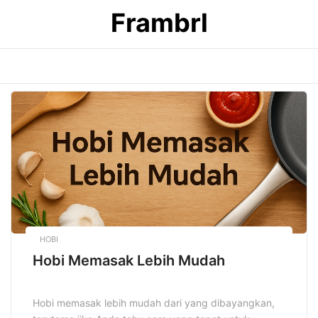
Skip
Frambrl
to
content
HOBI
Hobi Memasak Lebih Mudah
Hobi memasak lebih mudah dari yang dibayangkan,