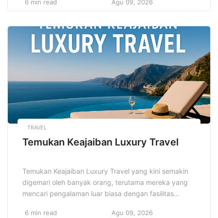
6 min read
Agu 09, 2026
memberikan ruang bagi inovasi, di mana pengusaha
dapat menawarkan produk-produk yang sesuai
dengan kebutuhan konsumen, seperti makanan sehat
dan praktis. Makanan beku sangat digemari karena
kemudahannya dalam penyimpanan dan konsumsi.
Melalui pemahaman pasar […]
TRAVEL
Temukan Keajaiban Luxury Travel
Temukan Keajaiban Luxury Travel yang kini semakin
digemari oleh banyak orang, terutama mereka yang
mencari pengalaman luar biasa dengan fasilitas
premium. Dalam dunia perjalanan mewah,
6 min read
Agu 09, 2026
kenyamanan dan kualitas adalah prioritas utama.