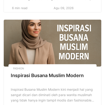
mendapatkan akses yang sama dalam pendidikan.
6 min read
Agu 09, 2026
Meningkatkan kualitas pendidikan inklusif adalah hal
yang sangat penting untuk menciptakan masyarakat
yang lebih adil dan setara. Melalui pendekatan ini,
diharapkan semua anak, termasuk yang memiliki
kebutuhan khusus, dapat belajar dalam lingkungan
[…]
FASHION
Inspirasi Busana Muslim Modern
Inspirasi Busana Muslim Modern kini menjadi hal yang
sangat dicari dan diminati oleh para wanita muslimah
yang tidak hanya ingin tampil modis dan fashionable,