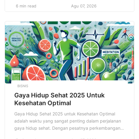
dari merek, logo memainkan peran yang jauh lebih
6 min read
Agu 07, 2026
besar daripada sekadar gambar atau simbol. Logo
adalah representasi pertama yang dilihat audiens dan
pelanggan potensial, dan sering kali menjadi faktor
penentu dalam keputusan mereka untuk terhubung
dengan […]
BISNIS
Gaya Hidup Sehat 2025 Untuk
Kesehatan Optimal
Gaya Hidup Sehat 2025 untuk Kesehatan Optimal
adalah waktu yang sangat penting dalam perjalanan
gaya hidup sehat. Dengan pesatnya perkembangan
teknologi dan pemahaman yang lebih dalam