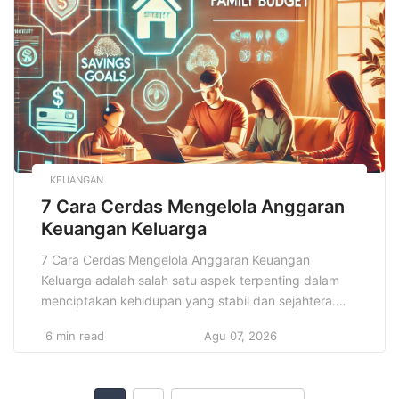
budaya setiap masyarakat. Salah satu cara paling
kuat […]
KEUANGAN
7 Cara Cerdas Mengelola Anggaran
Keuangan Keluarga
7 Cara Cerdas Mengelola Anggaran Keuangan
Keluarga adalah salah satu aspek terpenting dalam
menciptakan kehidupan yang stabil dan sejahtera.
Banyak keluarga yang berjuang untuk menjaga
6 min read
Agu 07, 2026
keseimbangan antara pendapatan dan pengeluaran,
serta memenuhi kebutuhan hidup sehari-hari tanpa
harus terjerat utang atau mengalami kesulitan finansial