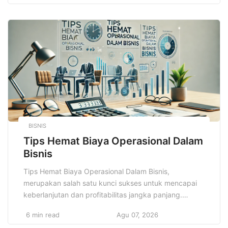
bagi pelajar dan mahasiswa. Di era globalisasi dan
persaingan yang semakin ketat, keterampilan ini
menjadi nilai tambah yang tak bisa diabaikan. […]
BISNIS
Tips Hemat Biaya Operasional Dalam
Bisnis
Tips Hemat Biaya Operasional Dalam Bisnis,
merupakan salah satu kunci sukses untuk mencapai
keberlanjutan dan profitabilitas jangka panjang.
Setiap bisnis, baik itu usaha kecil, menengah, atau
6 min read
Agu 07, 2026
besar, pasti memiliki biaya operasional yang harus