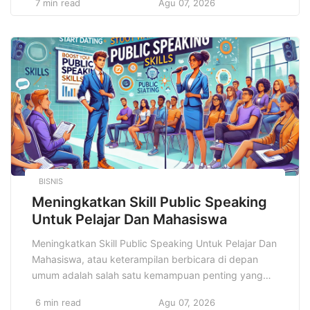
7 min read
Agu 07, 2026
mengenai kesehatan tubuh dan mental, kita memiliki
kesempatan untuk merancang dan menjalani
kehidupan yang lebih sehat, lebih bugar, dan lebih
seimbang. Di era digital ini, informasi mengenai gaya
hidup […]
BISNIS
Meningkatkan Skill Public Speaking
Untuk Pelajar Dan Mahasiswa
Meningkatkan Skill Public Speaking Untuk Pelajar Dan
Mahasiswa, atau keterampilan berbicara di depan
umum adalah salah satu kemampuan penting yang
tidak hanya berguna di dunia profesional, tetapi juga
6 min read
Agu 07, 2026
sangat relevan dalam dunia pendidikan, khususnya