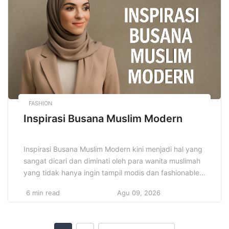
diharapkan semua anak, termasuk yang memiliki
kebutuhan khusus, dapat belajar dalam lingkungan
[…]
FASHION
Inspirasi Busana Muslim Modern
Inspirasi Busana Muslim Modern kini menjadi hal yang
sangat dicari dan diminati oleh para wanita muslimah
yang tidak hanya ingin tampil modis dan fashionable,
tetapi juga tetap menjaga dan memegang teguh nilai-
6 min read
Agu 09, 2026
nilai syar’i dalam berpakaian. Berbagai gaya, model,
dan desain terus berkembang dengan cepat
mengikuti tren fashion dunia yang semakin dinamis