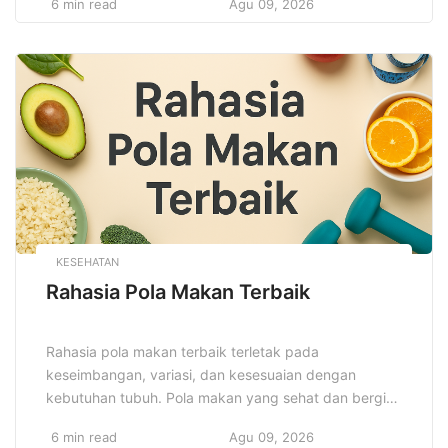
6 min read
Agu 09, 2026
orang tercinta tidak akan terjebak dalam kesulitan
finansial setelah kepergian Anda. Perlindungan yang
tepat akan mengurangi ketidakpastian dan
memberikan ketenangan pikiran. Asuransi jiwa tidak
hanya melindungi keluarga Anda, tetapi […]
KESEHATAN
Rahasia Pola Makan Terbaik
Rahasia pola makan terbaik terletak pada
keseimbangan, variasi, dan kesesuaian dengan
kebutuhan tubuh. Pola makan yang sehat dan bergizi
adalah dasar dari hidup yang panjang dan sehat.
6 min read
Agu 09, 2026
Mengidentifikasi pola makan yang tepat dapat