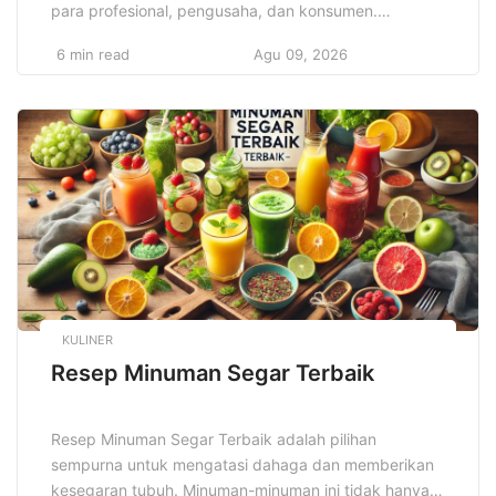
para profesional, pengusaha, dan konsumen.
Teknologi yang semakin canggih, seperti AI, 5G, dan
6 min read
Agu 09, 2026
blockchain, diprediksi akan membawa perubahan
besar dalam berbagai sektor, dari dunia bisnis hingga
kehidupan sehari-hari. Potensi revolusi digital ini
menawarkan peluang tak terbatas, namun juga
tantangan baru yang harus […]
KULINER
Resep Minuman Segar Terbaik
Resep Minuman Segar Terbaik adalah pilihan
sempurna untuk mengatasi dahaga dan memberikan
kesegaran tubuh. Minuman-minuman ini tidak hanya