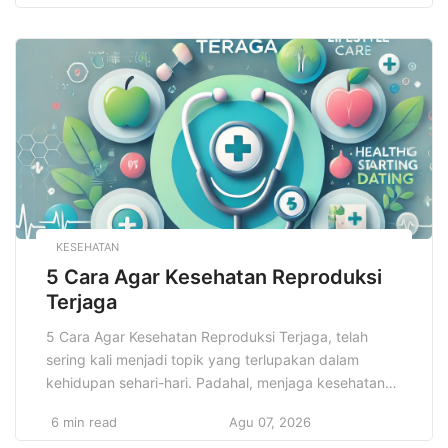
Bank Indonesia, yang berfungsi sebagai otoritas
moneter dan pengatur sistem pembayaran di
Indonesia. Sebagai lembaga independen yang
memiliki kewenangan penuh dalam […]
KESEHATAN
5 Cara Agar Kesehatan Reproduksi
Terjaga
5 Cara Agar Kesehatan Reproduksi Terjaga, telah
sering kali menjadi topik yang terlupakan dalam
kehidupan sehari-hari. Padahal, menjaga kesehatan
reproduksi adalah fondasi yang sangat penting untuk
6 min read
Agu 07, 2026
kualitas hidup kita secara keseluruhan, baik itu bagi