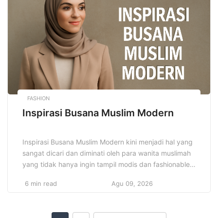
diharapkan semua anak, termasuk yang memiliki
kebutuhan khusus, dapat belajar dalam lingkungan
[…]
FASHION
Inspirasi Busana Muslim Modern
Inspirasi Busana Muslim Modern kini menjadi hal yang
sangat dicari dan diminati oleh para wanita muslimah
yang tidak hanya ingin tampil modis dan fashionable,
tetapi juga tetap menjaga dan memegang teguh nilai-
6 min read
Agu 09, 2026
nilai syar’i dalam berpakaian. Berbagai gaya, model,
dan desain terus berkembang dengan cepat
mengikuti tren fashion dunia yang semakin dinamis