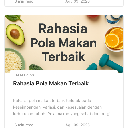
6 min read
Agu 09, 2026
orang tercinta tidak akan terjebak dalam kesulitan
finansial setelah kepergian Anda. Perlindungan yang
tepat akan mengurangi ketidakpastian dan
memberikan ketenangan pikiran. Asuransi jiwa tidak
hanya melindungi keluarga Anda, tetapi […]
KESEHATAN
Rahasia Pola Makan Terbaik
Rahasia pola makan terbaik terletak pada
keseimbangan, variasi, dan kesesuaian dengan
kebutuhan tubuh. Pola makan yang sehat dan bergizi
adalah dasar dari hidup yang panjang dan sehat.
6 min read
Agu 09, 2026
Mengidentifikasi pola makan yang tepat dapat