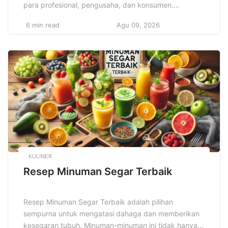
para profesional, pengusaha, dan konsumen.
Teknologi yang semakin canggih, seperti AI, 5G, dan
6 min read
Agu 09, 2026
blockchain, diprediksi akan membawa perubahan
besar dalam berbagai sektor, dari dunia bisnis hingga
kehidupan sehari-hari. Potensi revolusi digital ini
menawarkan peluang tak terbatas, namun juga
tantangan baru yang harus […]
KULINER
Resep Minuman Segar Terbaik
Resep Minuman Segar Terbaik adalah pilihan
sempurna untuk mengatasi dahaga dan memberikan
kesegaran tubuh. Minuman-minuman ini tidak hanya