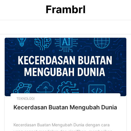
Skip
Frambrl
to
content
TEKNOLOGI
Kecerdasan Buatan Mengubah Dunia
Kecerdasan Buatan Mengubah Dunia dengan cara