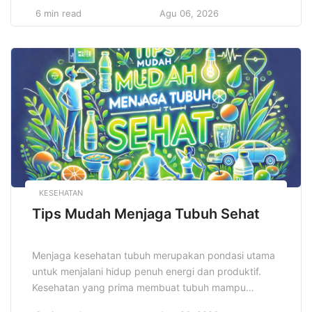
penampilan yang menarik tetapi juga mencerminkan
6 min read
Agu 06, 2026
kondisi kesehatan secara menyeluruh. Menjaga kulit
wajah sehat membutuhkan perhatian khusus setiap
hari, mulai dari pemilihan produk perawatan hingga
pola hidup yang mendukung, sehingga kulit wajah
tetap terjaga kelembapan, […]
KESEHATAN
Tips Mudah Menjaga Tubuh Sehat
Menjaga kesehatan tubuh merupakan pondasi utama
untuk menjalani hidup penuh energi dan produktif.
Kesehatan yang prima membuat tubuh mampu
beraktivitas tanpa hambatan. Kebiasaan sederhana