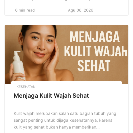
Keuangan Super Efektif membantu mengoptimalkan
6 min read
Agu 06, 2026
penggunaan dana, memperkuat kestabilan finansial,
dan mempersiapkan masa depan yang lebih cerah.
Setiap orang perlu memahami prinsip dan strategi
dasar yang dapat meningkatkan efektivitas
pengelolaan keuangan. Manajemen keuangan yang
efektif tidak hanya […]
KESEHATAN
Menjaga Kulit Wajah Sehat
Kulit wajah merupakan salah satu bagian tubuh yang
sangat penting untuk dijaga kesehatannya, karena
kulit yang sehat bukan hanya memberikan