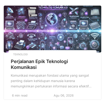
menyenangkan. Tampil gaya berpakaian kasual
membantu kamu tampil effortless tanpa harus ribet
memilih outfit. Tampil gaya berpakaian kasual cocok
untuk segala usia […]
TEKNOLOGI
Perjalanan Epik Teknologi
Komunikasi
Komunikasi merupakan fondasi utama yang sangat
penting dalam kehidupan manusia karena
memungkinkan pertukaran informasi secara efektif
dan menjalin hubungan sosial yang kuat antarindividu
6 min read
Agu 06, 2026
maupun kelompok. Perjalanan Epik Teknologi
Komunikasi dengan jelas menampilkan bagaimana