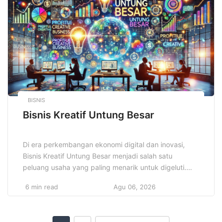
Pembelajaran Interaktif di Sekolah mendukung siswa
dalam mengasah kemampuan […]
BISNIS
Bisnis Kreatif Untung Besar
Di era perkembangan ekonomi digital dan inovasi,
Bisnis Kreatif Untung Besar menjadi salah satu
peluang usaha yang paling menarik untuk digeluti.
Dengan mengandalkan kreativitas dan ide inovatif,
6 min read
Agu 06, 2026
bisnis ini memiliki potensi menghasilkan keuntungan
yang signifikan. Banyak pengusaha sukses
membuktikan bahwa dengan pendekatan tepat,