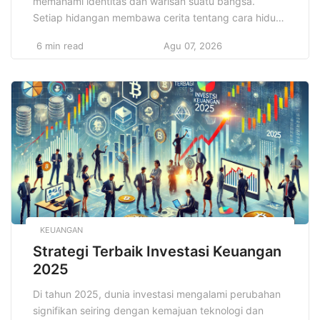
memahami identitas dan warisan suatu bangsa.
Setiap hidangan membawa cerita tentang cara hidup,
bahan alami yang ada di wilayah tersebut, serta
6 min read
Agu 07, 2026
tradisi yang telah di wariskan turun-temurun. Dengan
jelajahi makanan unik dari seluruh dunia, Anda bisa
melihat bagaimana makanan berkembang dan
menyesuaikan diri dengan kebutuhan serta
kepercayaan […]
KEUANGAN
Strategi Terbaik Investasi Keuangan
2025
Di tahun 2025, dunia investasi mengalami perubahan
signifikan seiring dengan kemajuan teknologi dan