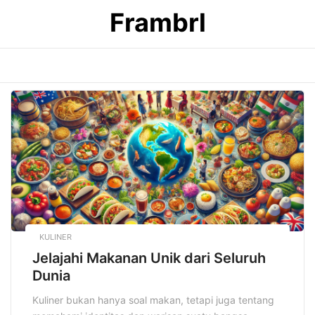
Skip
Frambrl
to
content
KULINER
Jelajahi Makanan Unik dari Seluruh
Dunia
Kuliner bukan hanya soal makan, tetapi juga tentang