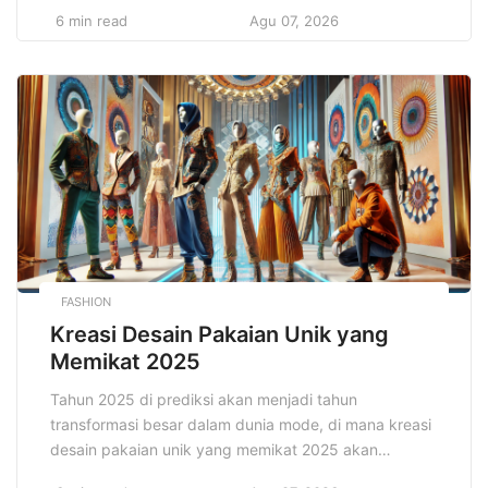
bukan hanya sekadar kegiatan pengisi waktu luang.
6 min read
Agu 07, 2026
Hobi seru untuk meningkatkan hidup Anda dapat
membawa banyak manfaat, dari sisi fisik, emosional,
hingga mental. Melalui berbagai kegiatan yang
menyenangkan, hobi bisa menjadi sarana untuk
meredakan […]
FASHION
Kreasi Desain Pakaian Unik yang
Memikat 2025
Tahun 2025 di prediksi akan menjadi tahun
transformasi besar dalam dunia mode, di mana kreasi
desain pakaian unik yang memikat 2025 akan
mengusung tren baru yang lebih berfokus pada