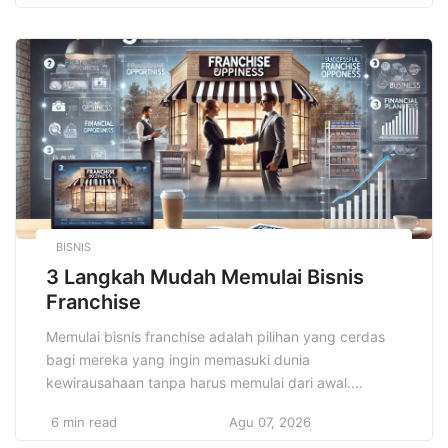
banyak pelajar yang berpotensi untuk melanjutkan
studi. Oleh karena itu, beasiswa umum hadir sebagai
jawaban atas tantangan tersebut, membantu pelajar
dan mahasiswa dari keluarga […]
BISNIS
3 Langkah Mudah Memulai Bisnis
Franchise
Memulai bisnis franchise adalah pilihan yang cerdas
bagi mereka yang ingin memasuki dunia
kewirausahaan tanpa harus memulai dari awal.
Dengan memilih franchise, Anda mendapatkan
6 min read
Agu 07, 2026
keuntungan dari sistem yang sudah terbukti, merek