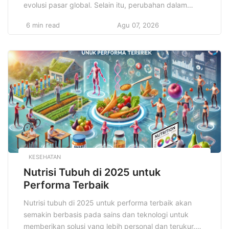
evolusi pasar global. Selain itu, perubahan dalam
kebijakan ekonomi, pergeseran preferensi konsumen,
6 min read
Agu 07, 2026
dan tantangan lingkungan turut mempengaruhi arah
investasi yang menguntungkan. Oleh karena itu,
strategi terbaik investasi keuangan 2025 menuntut
pemahaman yang lebih mendalam dan kemampuan
untuk beradaptasi dengan dinamika pasar yang […]
KESEHATAN
Nutrisi Tubuh di 2025 untuk
Performa Terbaik
Nutrisi tubuh di 2025 untuk performa terbaik akan
semakin berbasis pada sains dan teknologi untuk
memberikan solusi yang lebih personal dan terukur.