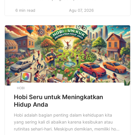
Penelitian tentang bagaimana makanan memengaruhi
6 min read
Agu 07, 2026
otak, energi, dan kesejahteraan mental semakin
berkembang. Di tahun 2025, kita akan melihat
semakin banyak orang yang berfokus pada konsumsi
makanan yang mendukung fungsi otak,
meningkatkan daya tahan […]
HOBI
Hobi Seru untuk Meningkatkan
Hidup Anda
Hobi adalah bagian penting dalam kehidupan kita
yang sering kali di abaikan karena kesibukan atau
rutinitas sehari-hari. Meskipun demikian, memiliki hobi