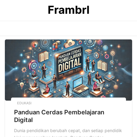
Skip
Frambrl
to
content
EDUKASI
Panduan Cerdas Pembelajaran
Digital
Dunia pendidikan berubah cepat, dan setiap pendidik