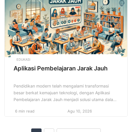
fungsi tanpa mengurangi sisi estetika. Para desainer
dan penggemar mode […]
EDUKASI
Aplikasi Pembelajaran Jarak Jauh
Pendidikan modern telah mengalami transformasi
besar berkat kemajuan teknologi, dengan Aplikasi
Pembelajaran Jarak Jauh menjadi solusi utama dalam
menghadapi perubahan ini. Pembelajaran yang
6 min read
Agu 10, 2026
sebelumnya terbatas oleh ruang kelas kini dapat
dilakukan dari mana saja, kapan saja. Kemajuan dalam
teknologi pendidikan memudahkan pengajar dan