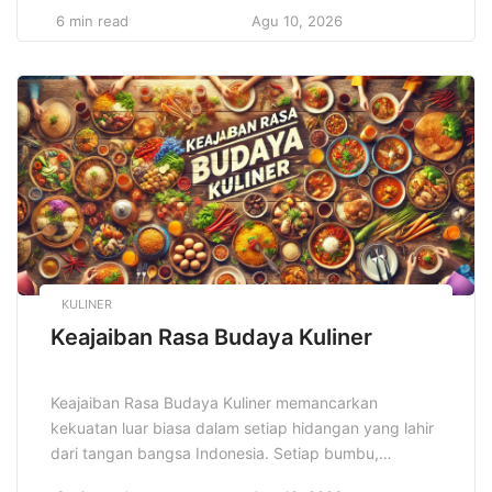
buatan hingga komputasi awan, semuanya bergerak
6 min read
Agu 10, 2026
menuju integrasi digital yang menyeluruh. Dunia
bisnis, pendidikan, dan sosial kini beradaptasi secara
agresif terhadap perubahan. Selain itu,
perkembangan teknologi menciptakan peluang besar
bagi inovator untuk memecahkan tantangan dunia
nyata. Dengan demikian, […]
KULINER
Keajaiban Rasa Budaya Kuliner
Keajaiban Rasa Budaya Kuliner memancarkan
kekuatan luar biasa dalam setiap hidangan yang lahir
dari tangan bangsa Indonesia. Setiap bumbu,
rempah, dan teknik memasak menggambarkan