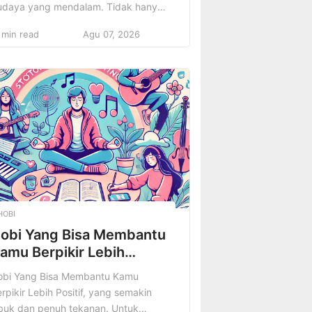
udaya yang mendalam. Tidak hanya
ikenal karena kekayaan alam dan
 min read
Agu 07, 2026
eragaman suku bangsa, Papua juga
miliki kuliner yang unik dan
enggugah selera. Makanan khas
apua, dengan cita rasa yang kaya
n bahan-bahan lokal yang alami,
lah menjadi salah satu daya tarik
tama bagi […]
HOBI
obi Yang Bisa Membantu
amu Berpikir Lebih
ositif
obi Yang Bisa Membantu Kamu
rpikir Lebih Positif, yang semakin
ibuk dan penuh tekanan. Untuk