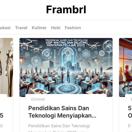
Frambrl
ukasi
Travel
Kuliner
Hobi
Fashion
EDUKASI
Pendidikan Sains Dan
5
25
Teknologi Menyiapkan
O
Pelajar 2025
Di
Pendidikan Sains Dan Teknologi
5 