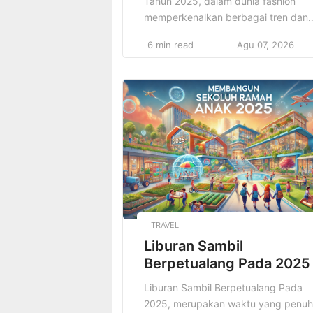
Tahun 2025, dalam dunia fashion
memperkenalkan berbagai tren dan
inovasi baru yang berfokus pada
6 min read
Agu 07, 2026
kenyamanan, keberlanjutan, dan ga
yang dapat diterima secara luas.
Namun, di tengah perubahan yang
cepat dan tak terduga dalam industr
fashion, satu hal tetap konsisten: outf
elegan tetap menjadi pilihan yang
tidak hanya menarik […]
TRAVEL
Liburan Sambil
Berpetualang Pada 2025
Liburan Sambil Berpetualang Pada
2025, merupakan waktu yang penuh