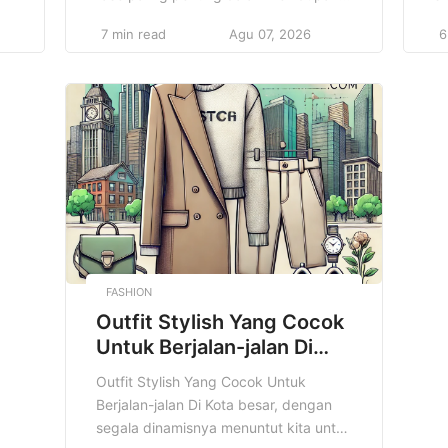
seorang wanita. Selama periode ini,
m
7 min read
Agu 07, 2026
6
n
tubuh mengalami berbagai perubahan
me
fisik, hormonal, dan emosional yang
be
n
memerlukan perhatian khusus agar ibu
pe
a
dan janin tetap sehat. Kehamilan
t
,
bukan hanya sekadar proses biologis,
ki
na
tetapi juga perjalanan yang penuh
be
tantangan, di mana ibu hamil harus
ne
memastikan bahwa […]
hi
FASHION
Outfit Stylish Yang Cocok
Untuk Berjalan-jalan Di
Kota
Outfit Stylish Yang Cocok Untuk
Berjalan-jalan Di Kota besar, dengan
segala dinamisnya menuntut kita untuk