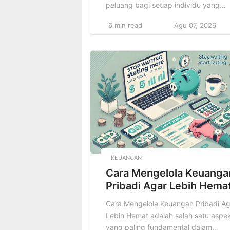
peluang bagi setiap individu yang
mendambakan pengalaman liburan
6 min read
Agu 07, 2026
yang tidak hanya menyegarkan, teta
juga penuh tantangan dan
petualangan. Seiring dengan semaki
populernya konsep wisata berbasis
pengalaman, wisata petualangan tel
menjadi salah satu pilihan utama bag
para pelancong yang ingin merasak
sensasi baru di luar rutinitas sehari-
hari. […]
KEUANGAN
Cara Mengelola Keuanga
Pribadi Agar Lebih Hema
Cara Mengelola Keuangan Pribadi Ag
Lebih Hemat adalah salah satu aspe
yang paling fundamental dalam