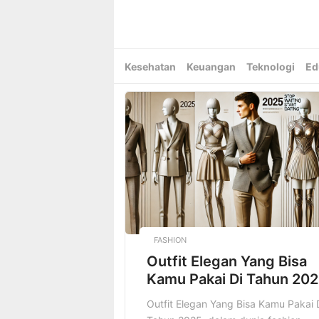
Skip
to
content
Kesehatan
Keuangan
Teknologi
Ed
FASHION
Outfit Elegan Yang Bisa
Kamu Pakai Di Tahun 20
Outfit Elegan Yang Bisa Kamu Pakai 