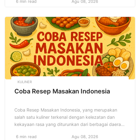
6 min read
Agu 08, 2026
diperkenalkan, menawarkan peluang baru namun juga
tantangan yang harus dihadapi. Dunia teknologi
bergerak cepat, mengubah lanskap sosial dan
ekonomi dalam waktu yang singkat, membawa
dampak besar pada cara […]
KULINER
Coba Resep Masakan Indonesia
Coba Resep Masakan Indonesia, yang merupakan
salah satu kuliner terkenal dengan kelezatan dan
kekayaan rasa yang diturunkan dari berbagai daerah
di seluruh nusantara. Jika Anda belum pernah
6 min read
Agu 08, 2026
mencoba hidangan-hidangan Indonesia yang kaya