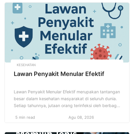
lebih besar dibandingkan menabung atau investasi
biasa. Memahami cara memulai investasi bisnis cerdas
tidak hanya membantu […]
KESEHATAN
Lawan Penyakit Menular Efektif
Lawan Penyakit Menular Efektif merupakan tantangan
besar dalam kesehatan masyarakat di seluruh dunia.
Setiap tahunnya, jutaan orang terinfeksi oleh berbagai
jenis penyakit menular yang dapat menyebar dengan
5 min read
Agu 08, 2026
sangat cepat, terlebih jika tidak ada langkah-langkah
pencegahan yang dilakukan dengan tepat. Penyakit
menular yang tak terkendali dapat menyebabkan