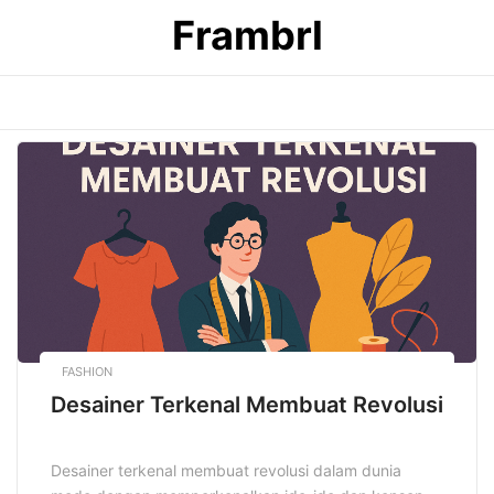
Skip
Frambrl
to
content
FASHION
Desainer Terkenal Membuat Revolusi
Desainer terkenal membuat revolusi dalam dunia