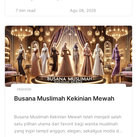
keuangan memerlukan lebih dari sekadar bekerja
7 min read
Agu 08, 2026
keras atau berharap pada keberuntungan.
Dibutuhkan pendekatan yang cerdas dan terencana
untuk mengelola uang dengan bijak. Dengan strategi
keuangan pribadi cerdas, Anda dapat mencapai
stabilitas finansial, menghindari utang yang tidak
perlu, […]
FASHION
Busana Muslimah Kekinian Mewah
Busana Muslimah Kekinian Mewah telah menjadi salah
satu pilihan utama dan favorit bagi wanita muslimah
yang ingin tampil anggun, elegan, sekaligus modis di