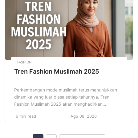
melalui platform digital. Sukses bisnis […]
FASHION
Tren Fashion Muslimah 2025
Perkembangan mode muslimah terus menunjukkan
dinamika yang luar biasa setiap tahunnya. Tren
Fashion Muslimah 2025 akan menghadirkan
kombinasi sempurna antara gaya modern dan nilai
6 min read
Agu 08, 2026
syar’i yang terus dijaga. Wanita muslimah kini bisa
memilih berbagai model baju yang tidak hanya modis
tetapi juga nyaman dipakai sepanjang hari. Tren