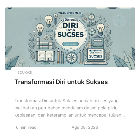
tidak hanya membuat penampilan Anda lebih menarik,
tetapi juga meningkatkan kenyamanan. Dengan
pemilihan pakaian yang tepat, Anda bisa menikmati
cuaca panas tanpa merasa […]
EDUKASI
Transformasi Diri untuk Sukses
Transformasi Diri untuk Sukses adalah proses yang
melibatkan perubahan mendalam dalam pola pikir,
kebiasaan, dan keterampilan untuk mencapai tujuan
hidup yang lebih baik. Ini bukan hanya tentang
6 min read
Agu 08, 2026
mencapai kesuksesan luar biasa, tetapi juga tentang
mengembangkan karakter yang lebih kuat dan pola