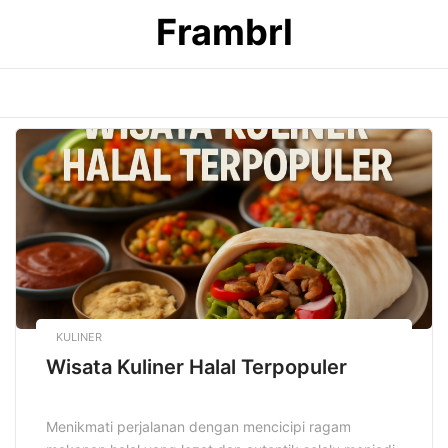
Skip
Frambrl
to
content
KULINER
Wisata Kuliner Halal Terpopuler
Menikmati perjalanan dengan mencicipi ragam