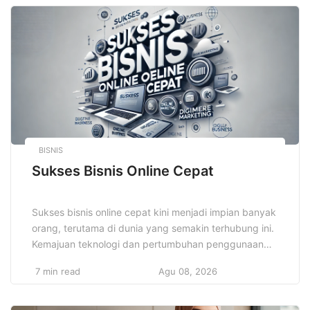
pikir yang lebih positif. Setiap orang memiliki potensi
untuk sukses, tetapi hanya mereka yang […]
BISNIS
Sukses Bisnis Online Cepat
Sukses bisnis online cepat kini menjadi impian banyak
orang, terutama di dunia yang semakin terhubung ini.
Kemajuan teknologi dan pertumbuhan penggunaan
internet telah membuka peluang yang lebih besar
7 min read
Agu 08, 2026
untuk memulai bisnis online. Dengan akses yang
mudah dan cepat ke pasar global, banyak individu
yang tertarik untuk meraih keuntungan lebih cepat