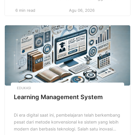
mudah dipahami dan lebih melekat di ingatan. Cara ini
6 min read
Agu 06, 2026
memadukan berbagai metode yang membuat proses
belajar tidak membosankan dan menghasilkan hasil
optimal. Dengan memanfaatkan teknik ini, pelajar
dapat meningkatkan motivasi serta kemampuan
berpikir kritis. Teknik […]
EDUKASI
Learning Management System
Di era digital saat ini, pembelajaran telah berkembang
pesat dari metode konvensional ke sistem yang lebih
modern dan berbasis teknologi. Salah satu inovasi