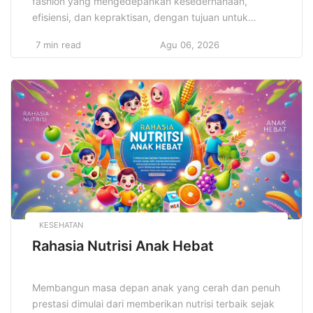
fashion yang mengedepankan kesederhanaan,
efisiensi, dan kepraktisan, dengan tujuan untuk
menciptakan gaya yang elegan dan fungsional tanpa
7 min read
Agu 06, 2026
harus bergantung pada elemen-elemen berlebihan.
Gaya minimalis dalam desain pakaian tidak hanya
sekadar tren, tetapi juga mencerminkan filosofi hidup
yang mengutamakan kualitas daripada kuantitas,
serta keberlanjutan dalam setiap pilihan yang dibuat.
[…]
KESEHATAN
Rahasia Nutrisi Anak Hebat
Membangun masa depan anak yang cerah dan penuh
prestasi dimulai dari memberikan nutrisi terbaik sejak