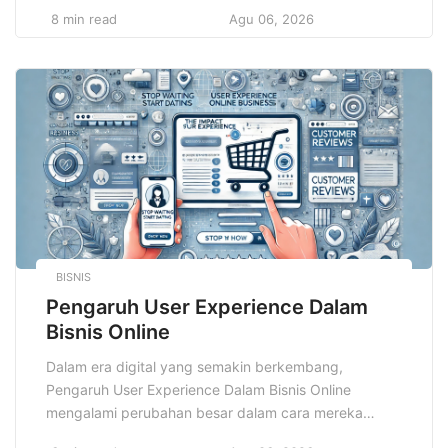
terpenting dalam dunia pendidikan dan pelatihan
8 min read
Agu 06, 2026
adalah Learning Management System, yang
memungkinkan organisasi dan institusi pendidikan
untuk mengelola, menyampaikan, serta melacak
pembelajaran secara efisien. Namun, dengan
kemudahan yang diberikan oleh teknologi, juga […]
BISNIS
Pengaruh User Experience Dalam
Bisnis Online
Dalam era digital yang semakin berkembang,
Pengaruh User Experience Dalam Bisnis Online
mengalami perubahan besar dalam cara mereka
menarik dan mempertahankan pelanggan. Salah satu