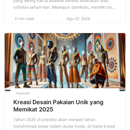
yang sering kali di abaikan karena kesibukan atau
rutinitas sehari-hari. Meskipun demikian, memiliki hobi
bukan hanya sekadar kegiatan pengisi waktu luang.
6 min read
Agu 07, 2026
Hobi seru untuk meningkatkan hidup Anda dapat
membawa banyak manfaat, dari sisi fisik, emosional,
hingga mental. Melalui berbagai kegiatan yang
menyenangkan, hobi bisa menjadi sarana untuk
meredakan […]
FASHION
Kreasi Desain Pakaian Unik yang
Memikat 2025
Tahun 2025 di prediksi akan menjadi tahun
transformasi besar dalam dunia mode, di mana kreasi