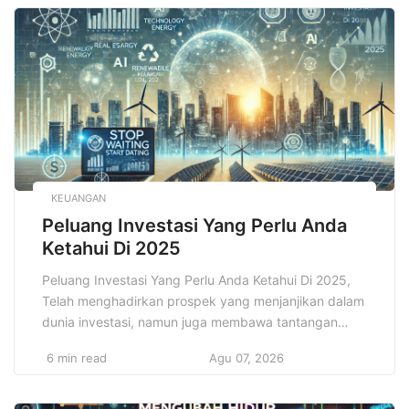
juga dikenal sebagai dapur virtual, ghost kitchen, atau
dark kitchen. Cloud Kitchen merupakan konsep bisnis
kuliner […]
KEUANGAN
Peluang Investasi Yang Perlu Anda
Ketahui Di 2025
Peluang Investasi Yang Perlu Anda Ketahui Di 2025,
Telah menghadirkan prospek yang menjanjikan dalam
dunia investasi, namun juga membawa tantangan
yang tidak bisa diabaikan begitu saja. Bagi banyak
6 min read
Agu 07, 2026
investor, baik yang sudah berpengalaman maupun
yang baru memulai perjalanan investasi mereka, tahun
ini menjadi titik balik yang penuh potensi untuk meraih