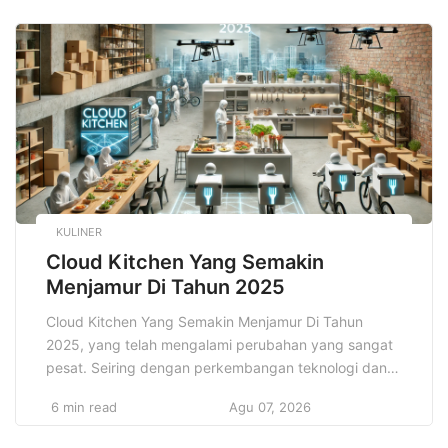
pengembangan aplikasi yang membutuhkan respons
waktu nyata, seperti kendaraan otonom, operasi
medis jarak jauh, dan perangkat pintar yang
terhubung. Kecepatan tinggi […]
KULINER
Cloud Kitchen Yang Semakin
Menjamur Di Tahun 2025
Cloud Kitchen Yang Semakin Menjamur Di Tahun
2025, yang telah mengalami perubahan yang sangat
pesat. Seiring dengan perkembangan teknologi dan
perubahan pola konsumsi masyarakat. Salah satu
6 min read
Agu 07, 2026
fenomena yang semakin menonjol dalam sektor ini
adalah meningkatnya popularitas Cloud Kitchen, yang