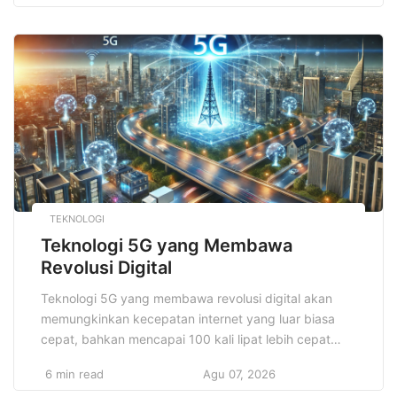
jadi travel blogger terkenal dan sukses, Anda
memerlukan lebih dari sekadar hasrat untuk
bepergian. Anda membutuhkan strategi yang jelas,
konsistensi, dan pemahaman […]
TEKNOLOGI
Teknologi 5G yang Membawa
Revolusi Digital
Teknologi 5G yang membawa revolusi digital akan
memungkinkan kecepatan internet yang luar biasa
cepat, bahkan mencapai 100 kali lipat lebih cepat
daripada 4G. Dengan latensi yang sangat rendah,
6 min read
Agu 07, 2026
teknologi ini juga membuka pintu untuk