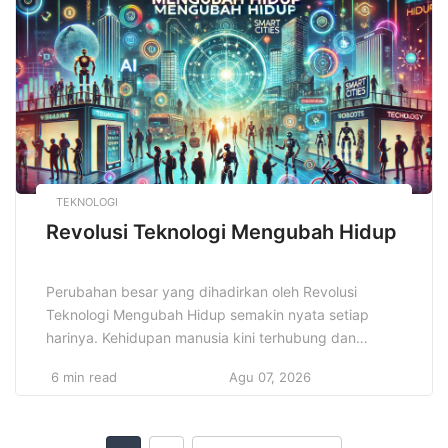
keuntungan yang signifikan. Namun, di […]
TEKNOLOGI
Revolusi Teknologi Mengubah Hidup
Perubahan besar yang dihadirkan oleh Revolusi
Teknologi Mengubah Hidup semakin nyata setiap
harinya. Kehidupan manusia kini terhubung dan
dipengaruhi oleh teknologi yang terus berkembang
6 min read
Agu 07, 2026
dengan cepat. Dampak teknologi tidak hanya
dirasakan dalam bidang ekonomi dan pekerjaan, tapi
juga dalam cara berkomunikasi, belajar, hingga