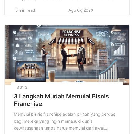
Indonesia, biaya pendidikan tinggi yang terus
6 min read
Agu 07, 2026
meningkat sering kali menjadi penghalang bagi
banyak pelajar yang berpotensi untuk melanjutkan
studi. Oleh karena itu, beasiswa umum hadir sebagai
jawaban atas tantangan tersebut, membantu pelajar
dan mahasiswa dari keluarga […]
BISNIS
3 Langkah Mudah Memulai Bisnis
Franchise
Memulai bisnis franchise adalah pilihan yang cerdas
bagi mereka yang ingin memasuki dunia
kewirausahaan tanpa harus memulai dari awal.