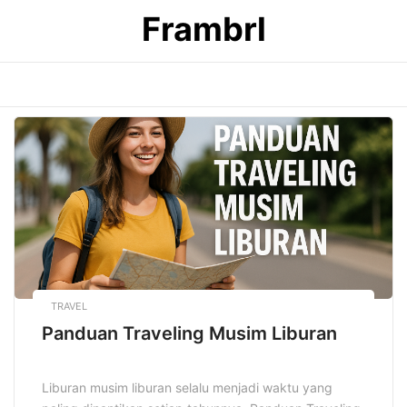
Skip
Frambrl
to
content
TRAVEL
Panduan Traveling Musim Liburan
Liburan musim liburan selalu menjadi waktu yang