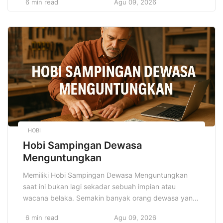
6 min read
Agu 09, 2026
Kesadaran akan Penting Kesehatan Reproduksi
Wanita membuka peluang besar bagi setiap wanita
untuk menjalani hidup yang tidak hanya lebih sehat
secara fisik, tetapi juga lebih bahagia dan berkualitas.
Menjaga kesehatan reproduksi […]
HOBI
Hobi Sampingan Dewasa
Menguntungkan
Memiliki Hobi Sampingan Dewasa Menguntungkan
saat ini bukan lagi sekadar sebuah impian atau
wacana belaka. Semakin banyak orang dewasa yang
berhasil mengubah waktu luang mereka yang
6 min read
Agu 09, 2026
sebelumnya tidak terpakai menjadi sebuah peluang