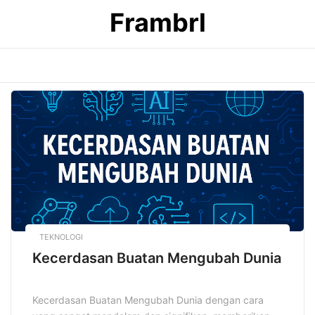
Skip
Frambrl
to
content
TEKNOLOGI
Kecerdasan Buatan Mengubah Dunia
Kecerdasan Buatan Mengubah Dunia dengan cara