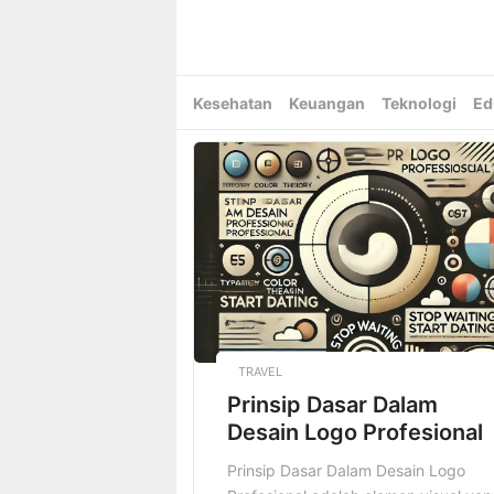
Skip
to
content
Kesehatan
Keuangan
Teknologi
Ed
TRAVEL
Prinsip Dasar Dalam
Desain Logo Profesional
Prinsip Dasar Dalam Desain Logo