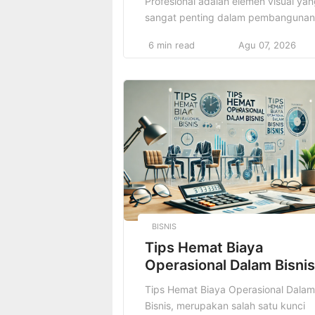
Profesional adalah elemen visual ya
sangat penting dalam pembangunan
merek yang sukses. Sebagai wajah
6 min read
Agu 07, 2026
dari merek, logo memainkan peran
yang jauh lebih besar daripada
sekadar gambar atau simbol. Logo
adalah representasi pertama yang
dilihat audiens dan pelanggan
potensial, dan sering kali menjadi
faktor penentu dalam keputusan
mereka untuk terhubung dengan […]
BISNIS
Tips Hemat Biaya
Operasional Dalam Bisnis
Tips Hemat Biaya Operasional Dalam
Bisnis, merupakan salah satu kunci