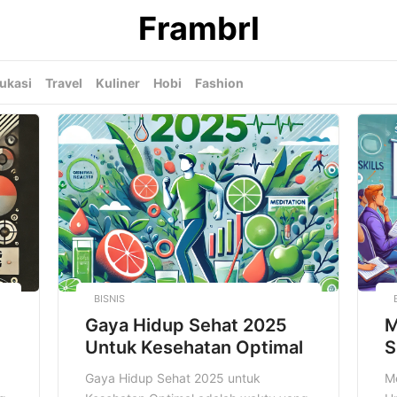
Frambrl
ukasi
Travel
Kuliner
Hobi
Fashion
BISNIS
Gaya Hidup Sehat 2025
M
Untuk Kesehatan Optimal
S
D
Gaya Hidup Sehat 2025 untuk
Me