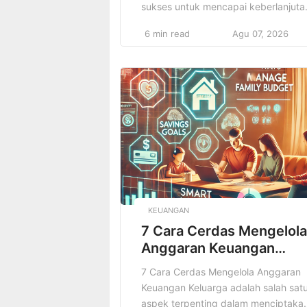
sukses untuk mencapai keberlanjuta
dan profitabilitas jangka panjang.
6 min read
Agu 07, 2026
Setiap bisnis, baik itu usaha kecil,
menengah, atau besar, pasti memiliki
biaya operasional yang harus dikelol
dengan hati-hati agar tidak
membebani anggaran dan menguran
potensi keuntungan. Biaya operasion
sendiri mencakup semua biaya yang
dibutuhkan untuk menjalankan
kegiatan […]
KEUANGAN
7 Cara Cerdas Mengelola
Anggaran Keuangan
Keluarga
7 Cara Cerdas Mengelola Anggaran
Keuangan Keluarga adalah salah sat
aspek terpenting dalam menciptaka