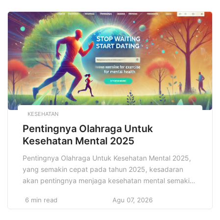
dirasakan dalam bidang ekonomi dan pekerjaan, tapi
juga dalam cara berkomunikasi, belajar, hingga
menjalani aktivitas sehari-hari. Revolusi Teknologi
Mengubah menjadi fakta yang tidak dapat dihindari
[…]
KESEHATAN
Pentingnya Olahraga Untuk
Kesehatan Mental 2025
Pentingnya Olahraga Untuk Kesehatan Mental 2025,
yang semakin cepat pada tahun 2025, kesadaran
akan pentingnya menjaga kesehatan mental semakin
meningkat. Tuntutan pekerjaan, tekanan akademis,
6 min read
Agu 07, 2026
peran sosial, dan berbagai faktor eksternal lainnya
seringkali menciptakan stres yang berkelanjutan,