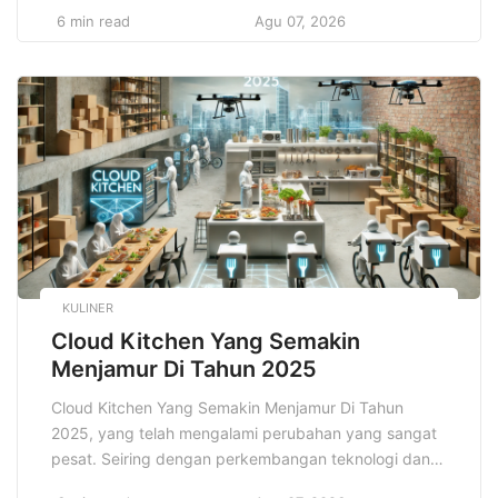
daripada 4G. Dengan latensi yang sangat rendah,
6 min read
Agu 07, 2026
teknologi ini juga membuka pintu untuk
pengembangan aplikasi yang membutuhkan respons
waktu nyata, seperti kendaraan otonom, operasi
medis jarak jauh, dan perangkat pintar yang
terhubung. Kecepatan tinggi […]
KULINER
Cloud Kitchen Yang Semakin
Menjamur Di Tahun 2025
Cloud Kitchen Yang Semakin Menjamur Di Tahun
2025, yang telah mengalami perubahan yang sangat
pesat. Seiring dengan perkembangan teknologi dan
perubahan pola konsumsi masyarakat. Salah satu