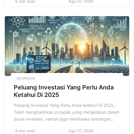
6 min read
Agu 07, 2026
fenomena yang semakin menonjol dalam sektor ini
adalah meningkatnya popularitas Cloud Kitchen, yang
juga dikenal sebagai dapur virtual, ghost kitchen, atau
dark kitchen. Cloud Kitchen merupakan konsep bisnis
kuliner […]
KEUANGAN
Peluang Investasi Yang Perlu Anda
Ketahui Di 2025
Peluang Investasi Yang Perlu Anda Ketahui Di 2025,
Telah menghadirkan prospek yang menjanjikan dalam
dunia investasi, namun juga membawa tantangan
yang tidak bisa diabaikan begitu saja. Bagi banyak
6 min read
Agu 07, 2026
investor, baik yang sudah berpengalaman maupun