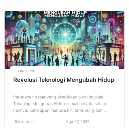
yang baru memulai perjalanan investasi mereka, tahun
ini menjadi titik balik yang penuh potensi untuk meraih
keuntungan yang signifikan. Namun, di […]
TEKNOLOGI
Revolusi Teknologi Mengubah Hidup
Perubahan besar yang dihadirkan oleh Revolusi
Teknologi Mengubah Hidup semakin nyata setiap
harinya. Kehidupan manusia kini terhubung dan
dipengaruhi oleh teknologi yang terus berkembang
6 min read
Agu 07, 2026
dengan cepat. Dampak teknologi tidak hanya