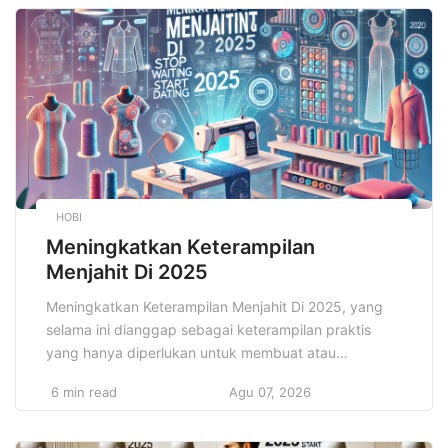
sehingga mengganggu kesejahteraan mental banyak
orang. Stres, kecemasan, depresi, dan gangguan
tidur adalah masalah yang banyak dihadapi oleh
masyarakat […]
HOBI
Meningkatkan Keterampilan
Menjahit Di 2025
Meningkatkan Keterampilan Menjahit Di 2025, yang
selama ini dianggap sebagai keterampilan praktis
yang hanya diperlukan untuk membuat atau
memperbaiki pakaian, kini telah berkembang menjadi
6 min read
Agu 07, 2026
kemampuan yang jauh lebih bernilai di dunia modern.
Pada tahun 2025, menjahit bukan hanya sekadar
keahlian untuk memenuhi kebutuhan pribadi, tetapi