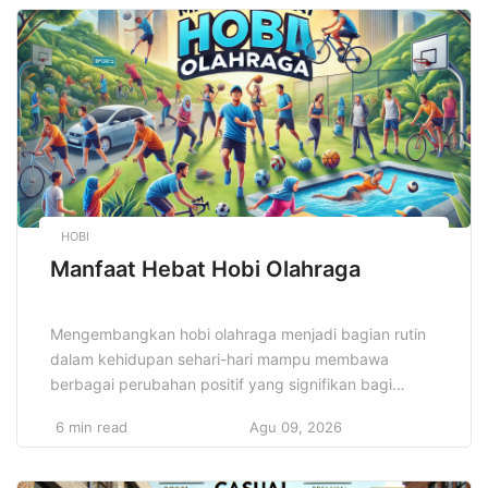
pentingnya kesehatan mental, tetapi masih banyak
yang belum mengenali gejala awal yang
mengkhawatirkan. Pemahaman ini sangat penting
agar penanganan bisa […]
HOBI
Manfaat Hebat Hobi Olahraga
Mengembangkan hobi olahraga menjadi bagian rutin
dalam kehidupan sehari-hari mampu membawa
berbagai perubahan positif yang signifikan bagi
kesehatan dan kesejahteraan secara menyeluruh.
6 min read
Agu 09, 2026
Manfaat hebat hobi olahraga telah dibuktikan melalui
berbagai penelitian ilmiah yang kredibel dan juga
dirasakan secara langsung oleh banyak orang dari