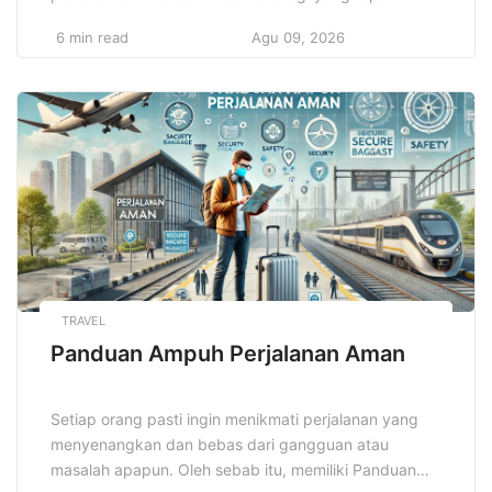
Pengembangan bisnis cepat sukses bukan hanya soal
6 min read
Agu 09, 2026
keberuntungan, melainkan hasil dari perencanaan
matang dan pelaksanaan yang konsisten. Banyak
pengusaha muda dan pelaku usaha kecil menengah
menginginkan pertumbuhan yang pesat, namun tanpa
panduan yang jelas, mereka mudah terjebak dalam
kesalahan […]
TRAVEL
Panduan Ampuh Perjalanan Aman
Setiap orang pasti ingin menikmati perjalanan yang
menyenangkan dan bebas dari gangguan atau
masalah apapun. Oleh sebab itu, memiliki Panduan