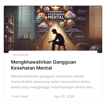
berkembang dalam persaingan pasar yang semakin
ketat dan dinamis. Dengan mengadopsi strategi yang
tepat dan konsisten, perusahaan dapat memastikan
penggunaan dana yang efisien, menghindari risiko
keuangan yang […]
KESEHATAN
Mengkhawatirkan Gangguan
Kesehatan Mental
Mengkhawatirkan gangguan kesehatan mental
muncul ketika seseorang mulai menunjukkan tanda-
tanda yang mengganggu keseimbangan pikiran dan
emosinya. Kondisi ini tidak boleh dianggap sepele,
6 min read
Agu 09, 2026
karena bisa berdampak serius pada kualitas hidup
seseorang. Masyarakat kini semakin sadar akan