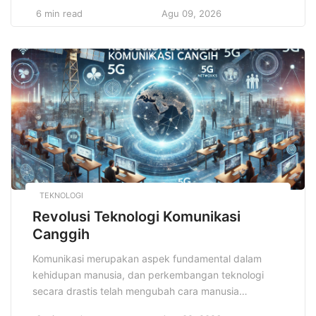
Ampuh Perjalanan Aman sangatlah penting agar bisa
6 min read
Agu 09, 2026
memastikan keselamatan dan kenyamanan selama
perjalanan berlangsung tanpa hambatan. Persiapan
yang matang dan pengetahuan yang tepat bisa
sangat membantu menghindarkan dari berbagai risiko
dan kejadian yang tidak diinginkan. […]
TEKNOLOGI
Revolusi Teknologi Komunikasi
Canggih
Komunikasi merupakan aspek fundamental dalam
kehidupan manusia, dan perkembangan teknologi
secara drastis telah mengubah cara manusia
berkomunikasi dalam berbagai bidang. Revolusi