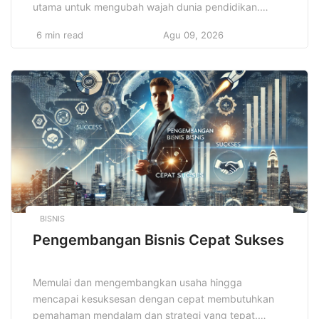
utama untuk mengubah wajah dunia pendidikan.
Inovasi ini memungkinkan proses belajar mengajar
6 min read
Agu 09, 2026
berjalan dengan lebih interaktif, menarik, dan efektif.
Penggunaan teknologi dalam media pembelajaran
bukan lagi sekadar tambahan, melainkan kebutuhan
yang harus dihadirkan dalam setiap lingkungan
pendidikan. Dengan inovasi media pembelajaran, guru
dan […]
BISNIS
Pengembangan Bisnis Cepat Sukses
Memulai dan mengembangkan usaha hingga
mencapai kesuksesan dengan cepat membutuhkan
pemahaman mendalam dan strategi yang tepat.