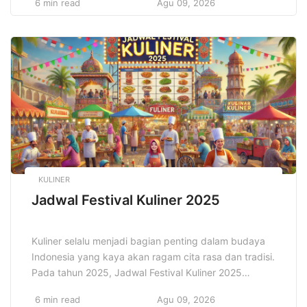
6 min read
Agu 09, 2026
Teknologi Komunikasi Canggih membawa perubahan
yang sangat cepat dan mendalam, sehingga hampir
semua sektor kehidupan mulai dari bisnis, pendidikan,
hingga kehidupan sosial terpengaruh secara
signifikan. Transformasi ini bukan hanya soal
perangkat atau jaringan, tetapi […]
KULINER
Jadwal Festival Kuliner 2025
Kuliner selalu menjadi bagian penting dalam budaya
Indonesia yang kaya akan ragam cita rasa dan tradisi.
Pada tahun 2025, Jadwal Festival Kuliner 2025
menghadirkan berbagai event menarik yang
6 min read
Agu 09, 2026
menyuguhkan pengalaman gastronomi terbaik dari