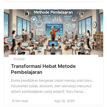
lebih banyak pilihan untuk mengekspresikan diri
melalui pakaian mereka. Gaya berpakaian pria
menggabungkan kenyamanan dan kepraktisan
dengan desain yang modern, memberikan fleksibilitas
bagi […]
EDUKASI
Transformasi Hebat Metode
Pembelajaran
Dunia pendidikan bergerak cepat menuju arah baru.
Perubahan sosial, ekonomi, dan teknologi menuntut
sistem pembelajaran yang adaptif. Guru harus
meninggalkan kebiasaan lama yang mengekang
6 min read
Agu 10, 2026
kreativitas siswa. Transformasi Hebat Metode