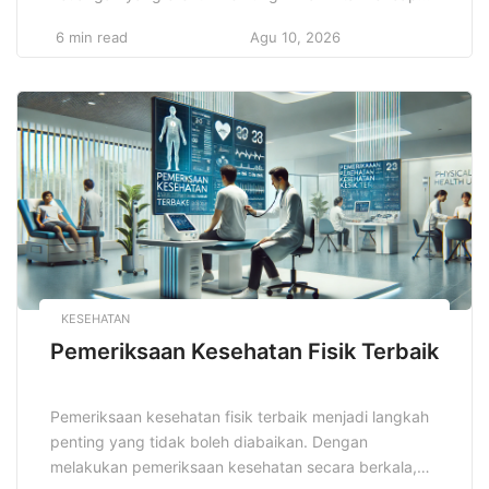
tujuan finansial, baik untuk jangka pendek maupun
6 min read
Agu 10, 2026
jangka panjang. Strategi Manajemen Keuangan Efektif
adalah kunci untuk mengelola dana secara bijaksana.
Untuk itu, penting bagi kita untuk memiliki
perencanaan yang jelas, pengelolaan yang hati-hati,
serta evaluasi yang […]
KESEHATAN
Pemeriksaan Kesehatan Fisik Terbaik
Pemeriksaan kesehatan fisik terbaik menjadi langkah
penting yang tidak boleh diabaikan. Dengan
melakukan pemeriksaan kesehatan secara berkala,