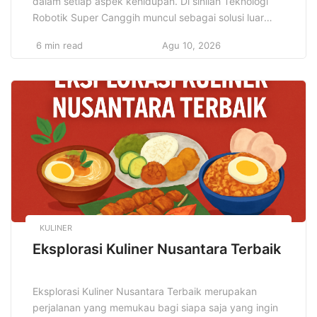
dalam setiap aspek kehidupan. Di sinilah Teknologi
Robotik Super Canggih muncul sebagai solusi luar
biasa. Robot kini tidak hanya menggantikan tugas
6 min read
Agu 10, 2026
manusia, tetapi juga memperluas kemampuan
manusia dengan kecerdasan buatan. Dengan
kecepatan dan presisi tinggi, robot mampu
melakukan pekerjaan kompleks yang sebelumnya
mustahil dilakukan manusia dalam waktu singkat.
Setiap […]
KULINER
Eksplorasi Kuliner Nusantara Terbaik
Eksplorasi Kuliner Nusantara Terbaik merupakan
perjalanan yang memukau bagi siapa saja yang ingin