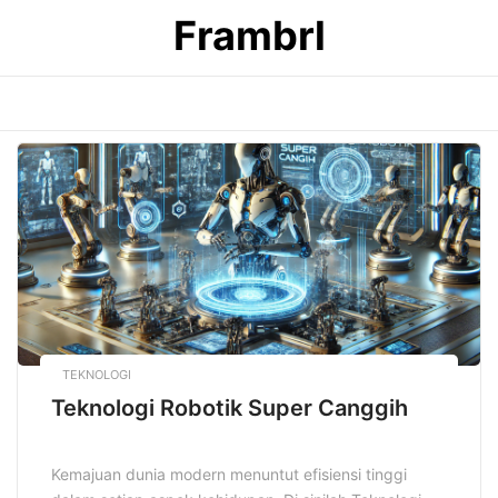
Skip
Frambrl
to
content
TEKNOLOGI
Teknologi Robotik Super Canggih
Kemajuan dunia modern menuntut efisiensi tinggi