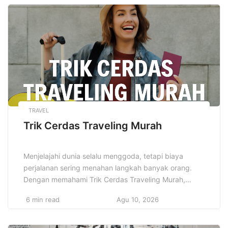
tinggi. Keberanian bereksperimen menjadi modal
penting bagi generasi kreatif yang ingin maju. Dengan
dukungan teknologi […]
TRAVEL
Trik Cerdas Traveling Murah
Menjelajahi dunia selalu menggoda, tetapi biaya
perjalanan sering menahan langkah banyak orang.
Dengan memahami Trik Cerdas Traveling Murah,
kamu bisa menjelajah tanpa menguras dompet.
6 min read
Agu 10, 2026
Perjalanan bukan tentang seberapa mahal tiketmu,
melainkan seberapa cerdas kamu mengatur anggaran
dan strategi. Banyak wisatawan membuktikan bahwa