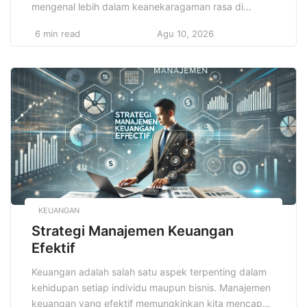
mengenal lebih dalam keanekaragaman rasa di
Indonesia. Setiap daerah di Indonesia memiliki
6 min read
Agu 10, 2026
kekayaan kuliner yang tak hanya menggoda lidah,
tetapi juga mencerminkan sejarah dan budaya yang
panjang. Setiap hidangan yang disajikan memiliki
cerita di baliknya, menggambarkan tradisi yang
berkembang selama berabad-abad. Eksplorasi […]
KEUANGAN
Strategi Manajemen Keuangan
Efektif
Keuangan adalah salah satu aspek terpenting dalam
kehidupan setiap individu maupun bisnis. Manajemen
keuangan yang efektif memungkinkan kita mencapai