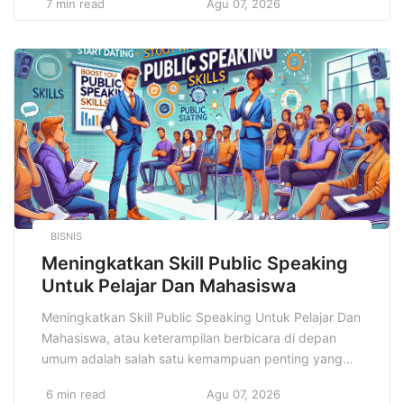
7 min read
Agu 07, 2026
mengenai kesehatan tubuh dan mental, kita memiliki
kesempatan untuk merancang dan menjalani
kehidupan yang lebih sehat, lebih bugar, dan lebih
seimbang. Di era digital ini, informasi mengenai gaya
hidup […]
BISNIS
Meningkatkan Skill Public Speaking
Untuk Pelajar Dan Mahasiswa
Meningkatkan Skill Public Speaking Untuk Pelajar Dan
Mahasiswa, atau keterampilan berbicara di depan
umum adalah salah satu kemampuan penting yang
tidak hanya berguna di dunia profesional, tetapi juga
6 min read
Agu 07, 2026
sangat relevan dalam dunia pendidikan, khususnya