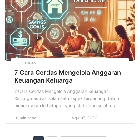
budaya setiap masyarakat. Salah satu cara paling
kuat […]
KEUANGAN
7 Cara Cerdas Mengelola Anggaran
Keuangan Keluarga
7 Cara Cerdas Mengelola Anggaran Keuangan
Keluarga adalah salah satu aspek terpenting dalam
menciptakan kehidupan yang stabil dan sejahtera.
Banyak keluarga yang berjuang untuk menjaga
6 min read
Agu 07, 2026
keseimbangan antara pendapatan dan pengeluaran,
serta memenuhi kebutuhan hidup sehari-hari tanpa
harus terjerat utang atau mengalami kesulitan finansial