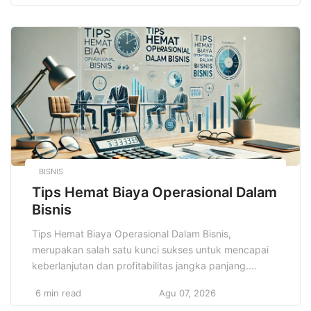
bagi pelajar dan mahasiswa. Di era globalisasi dan
persaingan yang semakin ketat, keterampilan ini
menjadi nilai tambah yang tak bisa diabaikan. […]
BISNIS
Tips Hemat Biaya Operasional Dalam
Bisnis
Tips Hemat Biaya Operasional Dalam Bisnis,
merupakan salah satu kunci sukses untuk mencapai
keberlanjutan dan profitabilitas jangka panjang.
Setiap bisnis, baik itu usaha kecil, menengah, atau
6 min read
Agu 07, 2026
besar, pasti memiliki biaya operasional yang harus