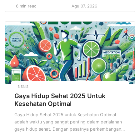
dari merek, logo memainkan peran yang jauh lebih
6 min read
Agu 07, 2026
besar daripada sekadar gambar atau simbol. Logo
adalah representasi pertama yang dilihat audiens dan
pelanggan potensial, dan sering kali menjadi faktor
penentu dalam keputusan mereka untuk terhubung
dengan […]
BISNIS
Gaya Hidup Sehat 2025 Untuk
Kesehatan Optimal
Gaya Hidup Sehat 2025 untuk Kesehatan Optimal
adalah waktu yang sangat penting dalam perjalanan
gaya hidup sehat. Dengan pesatnya perkembangan
teknologi dan pemahaman yang lebih dalam