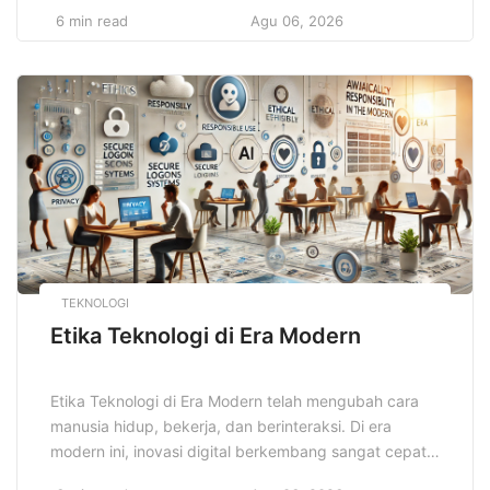
pintu pengalaman seru yang sulit ditemukan di
6 min read
Agu 06, 2026
tempat lain. Setiap lokasi menawarkan panorama
yang unik, mulai dari pegunungan tinggi, pantai
berpasir putih, hingga hutan tropis yang rimbun.
Menyusuri alam membawa keajaiban tersendiri yang
meningkatkan kebahagiaan […]
TEKNOLOGI
Etika Teknologi di Era Modern
Etika Teknologi di Era Modern telah mengubah cara
manusia hidup, bekerja, dan berinteraksi. Di era
modern ini, inovasi digital berkembang sangat cepat,
tetapi tidak selalu diiringi oleh pemahaman etis dan