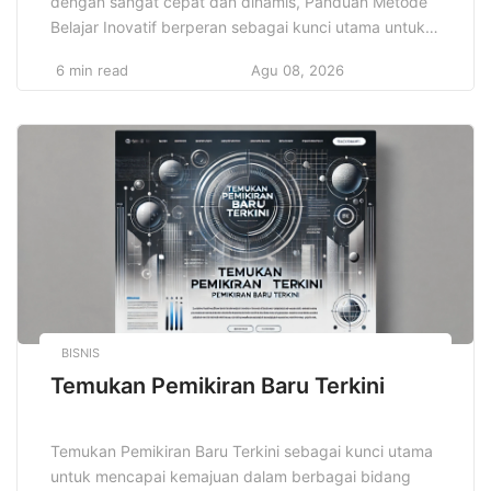
dengan sangat cepat dan dinamis, Panduan Metode
Belajar Inovatif berperan sebagai kunci utama untuk
membuka pintu keberhasilan belajar bagi berbagai
6 min read
Agu 08, 2026
kalangan, mulai dari pelajar, mahasiswa, guru, hingga
orang tua. Metode belajar yang inovatif ini mampu
secara signifikan mengubah cara seseorang
menyerap dan memahami ilmu pengetahuan,
sekaligus membuat proses belajar […]
BISNIS
Temukan Pemikiran Baru Terkini
Temukan Pemikiran Baru Terkini sebagai kunci utama
untuk mencapai kemajuan dalam berbagai bidang