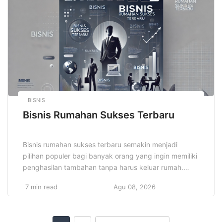
mempersiapkan lulusannya untuk langsung terjun ke
industri dengan keahlian […]
BISNIS
Bisnis Rumahan Sukses Terbaru
Bisnis rumahan sukses terbaru semakin menjadi
pilihan populer bagi banyak orang yang ingin memiliki
penghasilan tambahan tanpa harus keluar rumah.
Dalam beberapa tahun terakhir, banyak orang yang
7 min read
Agu 08, 2026
mulai beralih ke bisnis rumahan karena fleksibilitas
yang ditawarkan serta potensi keuntungan yang
menggiurkan. Dengan kemajuan teknologi dan