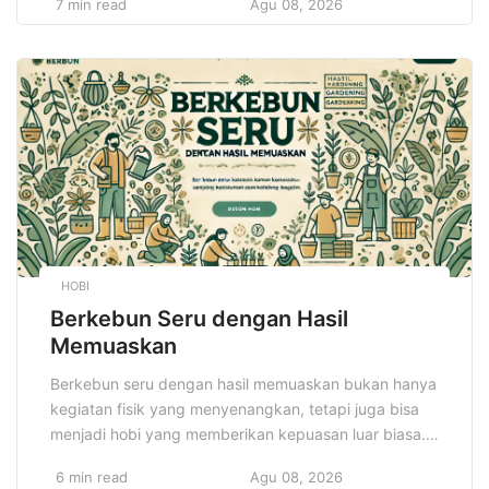
7 min read
Agu 08, 2026
virus, bakteri, dan berbagai patogen lainnya. Oleh
karena itu, menjaga kekebalan tubuh sangatlah
penting untuk memastikan tubuh tetap sehat dan
terlindungi. Rahasia sistem imun kuat […]
HOBI
Berkebun Seru dengan Hasil
Memuaskan
Berkebun seru dengan hasil memuaskan bukan hanya
kegiatan fisik yang menyenangkan, tetapi juga bisa
menjadi hobi yang memberikan kepuasan luar biasa.
Ketika tanaman tumbuh dengan baik dan memberikan
6 min read
Agu 08, 2026
hasil yang memuaskan, perasaan kepuasan akan