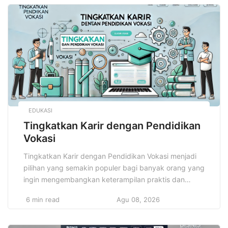
memudahkan pemasaran dan transaksi. Memilih Bisnis
Rumahan Paling Menjanjikan akan memberikan
peluang sukses lebih besar, sekaligus meminimalkan
[…]
EDUKASI
Tingkatkan Karir dengan Pendidikan
Vokasi
Tingkatkan Karir dengan Pendidikan Vokasi menjadi
pilihan yang semakin populer bagi banyak orang yang
ingin mengembangkan keterampilan praktis dan
mempersiapkan diri untuk dunia kerja. Di dunia yang
6 min read
Agu 08, 2026
semakin kompetitif ini, pendidikan vokasi menjadi
alternatif yang sangat relevan. Dengan fokus pada
keterampilan teknis dan aplikatif, pendidikan vokasi