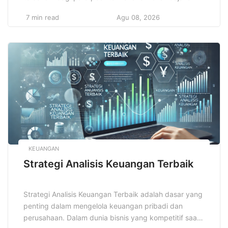
pasar merupakan representasi dari keanekaragaman
7 min read
Agu 08, 2026
budaya dan cita rasa Indonesia yang sudah ada sejak
zaman dahulu. Setiap jajanan pasar tidak hanya
menawarkan rasa yang khas, tetapi juga pengalaman
unik bagi siapa saja yang mencicipinya. […]
KEUANGAN
Strategi Analisis Keuangan Terbaik
Strategi Analisis Keuangan Terbaik adalah dasar yang
penting dalam mengelola keuangan pribadi dan
perusahaan. Dalam dunia bisnis yang kompetitif saat