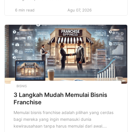
Indonesia, biaya pendidikan tinggi yang terus
6 min read
Agu 07, 2026
meningkat sering kali menjadi penghalang bagi
banyak pelajar yang berpotensi untuk melanjutkan
studi. Oleh karena itu, beasiswa umum hadir sebagai
jawaban atas tantangan tersebut, membantu pelajar
dan mahasiswa dari keluarga […]
BISNIS
3 Langkah Mudah Memulai Bisnis
Franchise
Memulai bisnis franchise adalah pilihan yang cerdas
bagi mereka yang ingin memasuki dunia
kewirausahaan tanpa harus memulai dari awal.