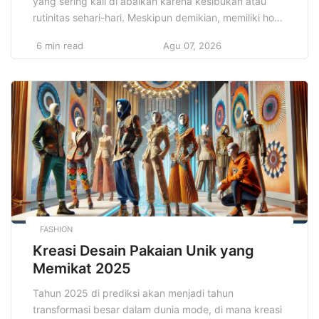
yang sering kali di abaikan karena kesibukan atau
rutinitas sehari-hari. Meskipun demikian, memiliki hobi
bukan hanya sekadar kegiatan pengisi waktu luang.
6 min read
Agu 07, 2026
Hobi seru untuk meningkatkan hidup Anda dapat
membawa banyak manfaat, dari sisi fisik, emosional,
hingga mental. Melalui berbagai kegiatan yang
menyenangkan, hobi bisa menjadi sarana untuk
meredakan […]
FASHION
Kreasi Desain Pakaian Unik yang
Memikat 2025
Tahun 2025 di prediksi akan menjadi tahun
transformasi besar dalam dunia mode, di mana kreasi