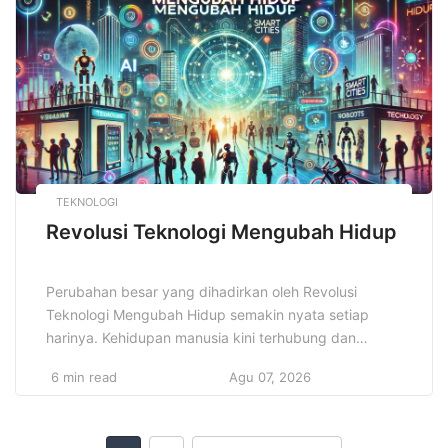
keuntungan yang signifikan. Namun, di […]
TEKNOLOGI
Revolusi Teknologi Mengubah Hidup
Perubahan besar yang dihadirkan oleh Revolusi
Teknologi Mengubah Hidup semakin nyata setiap
harinya. Kehidupan manusia kini terhubung dan
dipengaruhi oleh teknologi yang terus berkembang
6 min read
Agu 07, 2026
dengan cepat. Dampak teknologi tidak hanya
dirasakan dalam bidang ekonomi dan pekerjaan, tapi
juga dalam cara berkomunikasi, belajar, hingga