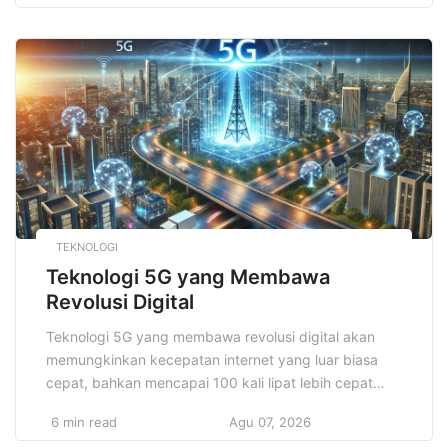
jadi travel blogger terkenal dan sukses, Anda
memerlukan lebih dari sekadar hasrat untuk
bepergian. Anda membutuhkan strategi yang jelas,
konsistensi, dan pemahaman […]
TEKNOLOGI
Teknologi 5G yang Membawa
Revolusi Digital
Teknologi 5G yang membawa revolusi digital akan
memungkinkan kecepatan internet yang luar biasa
cepat, bahkan mencapai 100 kali lipat lebih cepat
daripada 4G. Dengan latensi yang sangat rendah,
6 min read
Agu 07, 2026
teknologi ini juga membuka pintu untuk