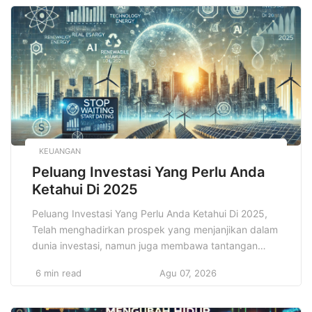
juga dikenal sebagai dapur virtual, ghost kitchen, atau
dark kitchen. Cloud Kitchen merupakan konsep bisnis
kuliner […]
KEUANGAN
Peluang Investasi Yang Perlu Anda
Ketahui Di 2025
Peluang Investasi Yang Perlu Anda Ketahui Di 2025,
Telah menghadirkan prospek yang menjanjikan dalam
dunia investasi, namun juga membawa tantangan
yang tidak bisa diabaikan begitu saja. Bagi banyak
6 min read
Agu 07, 2026
investor, baik yang sudah berpengalaman maupun
yang baru memulai perjalanan investasi mereka, tahun
ini menjadi titik balik yang penuh potensi untuk meraih