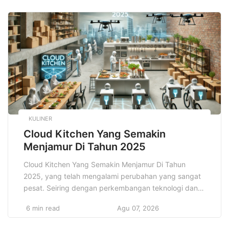
pengembangan aplikasi yang membutuhkan respons
waktu nyata, seperti kendaraan otonom, operasi
medis jarak jauh, dan perangkat pintar yang
terhubung. Kecepatan tinggi […]
KULINER
Cloud Kitchen Yang Semakin
Menjamur Di Tahun 2025
Cloud Kitchen Yang Semakin Menjamur Di Tahun
2025, yang telah mengalami perubahan yang sangat
pesat. Seiring dengan perkembangan teknologi dan
perubahan pola konsumsi masyarakat. Salah satu
6 min read
Agu 07, 2026
fenomena yang semakin menonjol dalam sektor ini
adalah meningkatnya popularitas Cloud Kitchen, yang