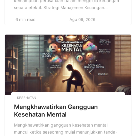
kemampuan perusahaan dalam mengelola keuangan
secara efektif. Strategi Manajemen Keuangan
Perusahaan menjadi kunci utama yang menentukan
6 min read
Agu 09, 2026
apakah sebuah perusahaan mampu bertahan dan
berkembang dalam persaingan pasar yang semakin
ketat dan dinamis. Dengan mengadopsi strategi yang
tepat dan konsisten, perusahaan dapat memastikan
penggunaan dana yang efisien, menghindari risiko
keuangan yang […]
KESEHATAN
Mengkhawatirkan Gangguan
Kesehatan Mental
Mengkhawatirkan gangguan kesehatan mental
muncul ketika seseorang mulai menunjukkan tanda-