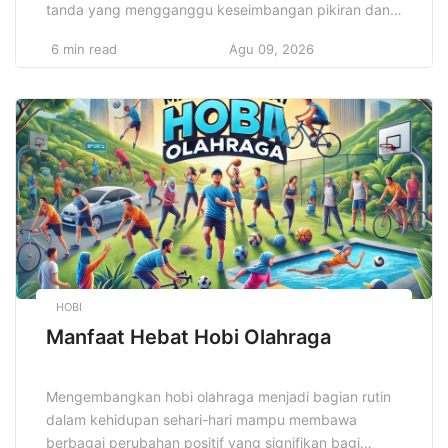
tanda yang mengganggu keseimbangan pikiran dan
emosinya. Kondisi ini tidak boleh dianggap sepele,
6 min read
Agu 09, 2026
karena bisa berdampak serius pada kualitas hidup
seseorang. Masyarakat kini semakin sadar akan
pentingnya kesehatan mental, tetapi masih banyak
yang belum mengenali gejala awal yang
mengkhawatirkan. Pemahaman ini sangat penting
agar penanganan bisa […]
HOBI
Manfaat Hebat Hobi Olahraga
Mengembangkan hobi olahraga menjadi bagian rutin
dalam kehidupan sehari-hari mampu membawa
berbagai perubahan positif yang signifikan bagi