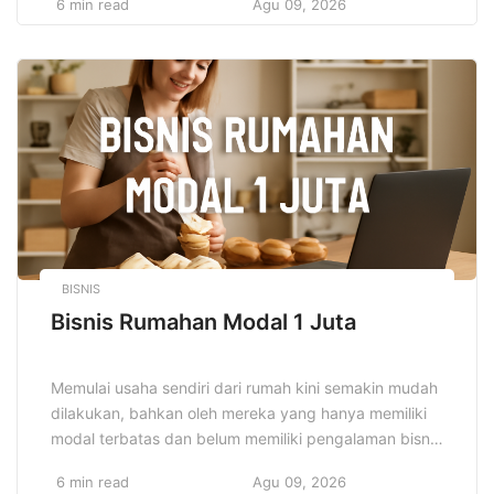
6 min read
Agu 09, 2026
dengan perubahan yang begitu dinamis, menguasai
Rahasia Metode Belajar Mandiri menjadi sebuah
keunggulan besar yang dapat memberikan peluang
sukses bagi siapa saja yang ingin mencapai hasil
maksimal […]
BISNIS
Bisnis Rumahan Modal 1 Juta
Memulai usaha sendiri dari rumah kini semakin mudah
dilakukan, bahkan oleh mereka yang hanya memiliki
modal terbatas dan belum memiliki pengalaman bisnis
sebelumnya. Bisnis Rumahan Modal 1 Juta menjadi
6 min read
Agu 09, 2026
pilihan yang sangat tepat dan realistis untuk memulai