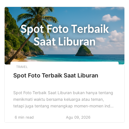
finansial. Selain itu, pengusaha dapat lebih bebas
dalam merancang model bisnis yang sesuai dengan
passion dan kebutuhan pasar lokal. Dengan
fleksibilitas ini, mereka […]
TRAVEL
Spot Foto Terbaik Saat Liburan
Spot Foto Terbaik Saat Liburan bukan hanya tentang
menikmati waktu bersama keluarga atau teman,
tetapi juga tentang menangkap momen-momen indah
untuk diabadikan. Setiap destinasi memiliki keindahan
6 min read
Agu 09, 2026
unik yang bisa ditemukan melalui lensa kamera. Mulai
dari pantai yang menakjubkan dengan pasir putihnya