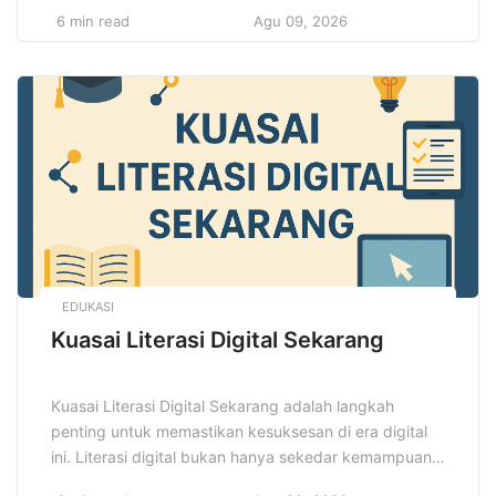
Dengan kemajuan teknologi dan media sosial, street
6 min read
Agu 09, 2026
style semakin mudah diakses dan diadaptasi oleh
berbagai kalangan, menciptakan ruang bagi setiap
individu untuk mengekspresikan kepribadian mereka
melalui pakaian sehari-hari. Keunikan dan kebebasan
[…]
EDUKASI
Kuasai Literasi Digital Sekarang
Kuasai Literasi Digital Sekarang adalah langkah
penting untuk memastikan kesuksesan di era digital
ini. Literasi digital bukan hanya sekedar kemampuan
untuk menggunakan perangkat dan teknologi, tetapi