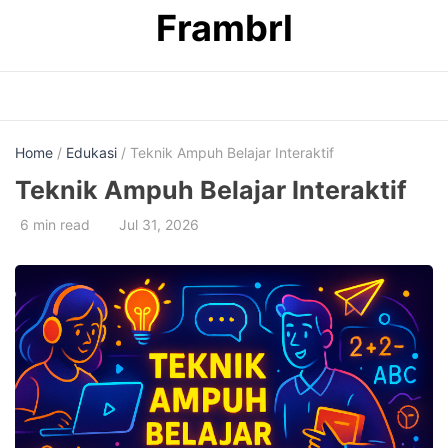
Skip
Frambrl
to
content
Home
/
Edukasi
/ Teknik Ampuh Belajar Interaktif
Teknik Ampuh Belajar Interaktif
6 min read
Jul 31, 2026