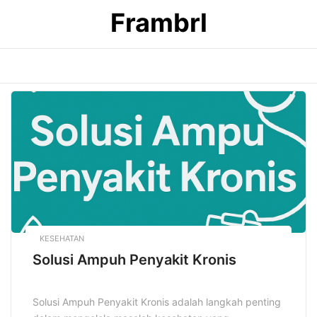
Skip
Frambrl
to
content
KESEHATAN
Solusi Ampuh Penyakit Kronis
Solusi Ampuh Penyakit Kronis adalah langkah penting