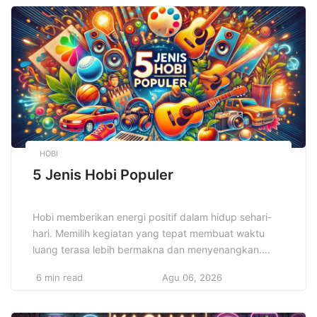
semua kalangan. Dengan pola hidup yang benar,
risiko penyakit berkurang drastis. Tidak perlu metode
rumit atau mahal […]
HOBI
5 Jenis Hobi Populer
Hobi memberikan energi positif dalam hidup sehari-
hari. Memilih kegiatan yang tepat membuat waktu
luang terasa lebih bermakna dan menyenangkan.
Banyak orang kini mencari 5 Jenis Hobi Populer yang
6 min read
Agu 06, 2026
sesuai dengan minat dan gaya hidup modern. Hobi
membantu menjaga keseimbangan mental dan fisik.
Aktivitas yang digemari memberi semangat baru dan