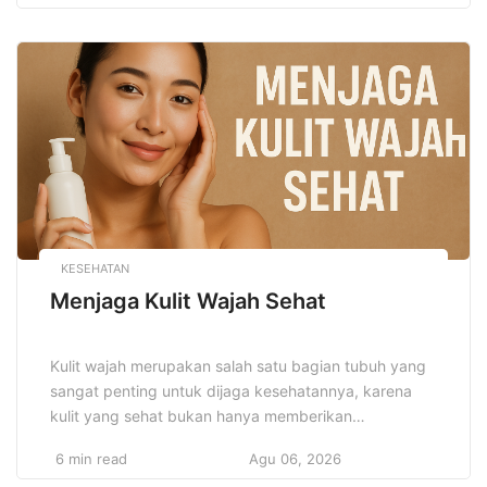
dan mempersiapkan masa depan yang lebih cerah.
Setiap orang perlu memahami prinsip dan strategi
dasar yang dapat meningkatkan efektivitas
pengelolaan keuangan. Manajemen keuangan yang
efektif tidak hanya […]
KESEHATAN
Menjaga Kulit Wajah Sehat
Kulit wajah merupakan salah satu bagian tubuh yang
sangat penting untuk dijaga kesehatannya, karena
kulit yang sehat bukan hanya memberikan
penampilan yang menarik tetapi juga mencerminkan
6 min read
Agu 06, 2026
kondisi kesehatan secara menyeluruh. Menjaga kulit