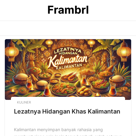
Skip
Frambrl
to
content
KULINER
Lezatnya Hidangan Khas Kalimantan
Kalimantan menyimpan banyak rahasia yang