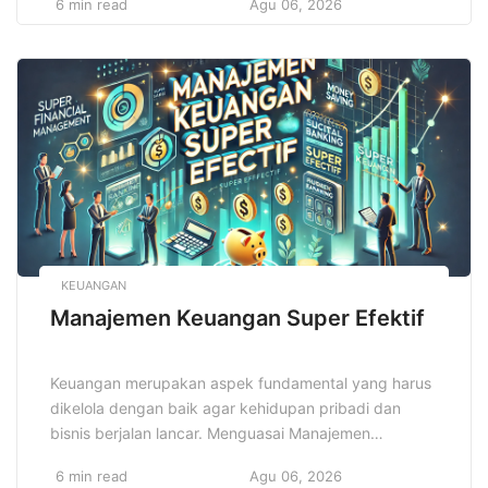
6 min read
Agu 06, 2026
dari tradisi memasak Minangkabau yang kuat.
Berbeda dari jenis makanan lainnya, kuliner Padang
menonjolkan penggunaan rempah dan teknik
memasak yang khas. Setiap suapan membawa cerita
tentang budaya dan […]
KEUANGAN
Manajemen Keuangan Super Efektif
Keuangan merupakan aspek fundamental yang harus
dikelola dengan baik agar kehidupan pribadi dan
bisnis berjalan lancar. Menguasai Manajemen
Keuangan Super Efektif membantu mengoptimalkan
6 min read
Agu 06, 2026
penggunaan dana, memperkuat kestabilan finansial,