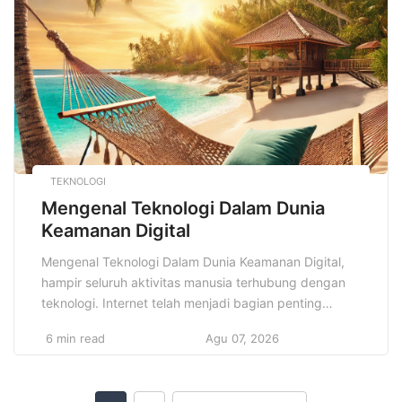
khas Sulawesi dengan pengaruh kuliner dari berbagai
bangsa yang […]
TEKNOLOGI
Mengenal Teknologi Dalam Dunia
Keamanan Digital
Mengenal Teknologi Dalam Dunia Keamanan Digital,
hampir seluruh aktivitas manusia terhubung dengan
teknologi. Internet telah menjadi bagian penting
dalam kehidupan sehari-hari mulai dari bekerja,
6 min read
Agu 07, 2026
berkomunikasi, berbelanja, hingga hiburan. Namun,
dengan semua kemudahan yang ditawarkan oleh
kemajuan teknologi, datang pula ancaman yang