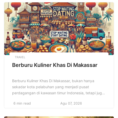
tarik yang membuatnya begitu eksklusif. Banyak
orang mencari pantai-pantai yang belum banyak
dijamah wisatawan, tempat yang […]
TRAVEL
Berburu Kuliner Khas Di Makassar
Berburu Kuliner Khas Di Makassar, bukan hanya
sekadar kota pelabuhan yang menjadi pusat
perdagangan di kawasan timur Indonesia, tetapi juga
dikenal sebagai salah satu surga kuliner terbaik di
6 min read
Agu 07, 2026
Nusantara. Kota ini memiliki kekayaan budaya dan
sejarah yang tercermin dalam setiap hidangan
khasnya, menggabungkan cita rasa rempah-rempah