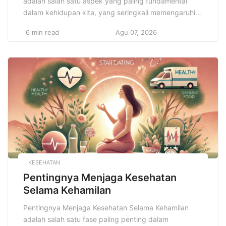
adalah salah satu aspek yang paling fundamental
dalam kehidupan kita, yang seringkali memengaruhi
banyak keputusan dan kualitas hidup kita sehari-hari.
6 min read
Agu 07, 2026
Dari bagaimana kita memenuhi kebutuhan sehari-hari
hingga perencanaan masa depan yang lebih aman
dan terjamin, pengelolaan keuangan yang bijaksana
sangat berperan dalam memastikan kesejahteraan
finansial. Namun, banyak orang […]
KESEHATAN
Pentingnya Menjaga Kesehatan
Selama Kehamilan
Pentingnya Menjaga Kesehatan Selama Kehamilan
adalah salah satu fase paling penting dalam