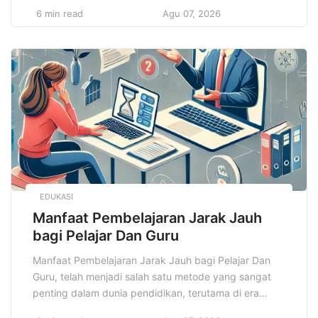
Mulai dari menghadiri rapat, menjelajahi tempat
6 min read
Agu 07, 2026
wisata, hingga sekadar menghabiskan waktu di kafe
atau bersantai di taman kota, setiap aktivitas
memerlukan pakaian yang sesuai dengan kebutuhan
dan fungsinya. Oleh karena itu, penting untuk […]
EDUKASI
Manfaat Pembelajaran Jarak Jauh
bagi Pelajar Dan Guru
Manfaat Pembelajaran Jarak Jauh bagi Pelajar Dan
Guru, telah menjadi salah satu metode yang sangat
penting dalam dunia pendidikan, terutama di era
digital dan setelah pandemi global yang melanda