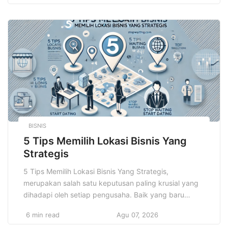
pembuat kebijakan untuk dapat mengelola serta
mengoptimalkan pengelolaan dana secara efektif dan
aman, sehingga ekonomi dapat tumbuh secara
berkelanjutan. Ketika sistem keuangan berfungsi
dengan baik […]
BISNIS
5 Tips Memilih Lokasi Bisnis Yang
Strategis
5 Tips Memilih Lokasi Bisnis Yang Strategis,
merupakan salah satu keputusan paling krusial yang
dihadapi oleh setiap pengusaha. Baik yang baru
memulai usaha maupun yang sudah berpengalaman.
6 min read
Agu 07, 2026
Banyak orang mungkin menganggap bahwa lokasi