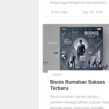
tetapi juga mengenai menciptakan
kesan yang kuat dalam dunia
6 min read
Agu 08, 2026
profesional. Dengan memilih pakaian
formal yang tepat, Anda tidak hanya
akan tampil percaya diri, tetapi juga
menunjukkan bahwa Anda memaham
etika berpakaian di lingkungan kerja
atau acara resmi. Dengan mengikuti
tren terkini dan memadupadankan
pakaian Anda […]
BISNIS
Bisnis Rumahan Sukses
Terbaru
Bisnis rumahan sukses terbaru
semakin menjadi pilihan populer bagi
banyak orang yang ingin memiliki