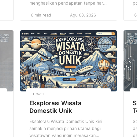
menghasilkan pendapatan tanpa harus
po
meninggalkan rumah. Dalam
m
6 min read
Agu 08, 2026
6
perkembangan ekonomi dan teknologi
d
saat ini, peluang bisnis semakin
ke
terbuka lebar bagi siapa saja,
ko
i
terutama dengan munculnya berbagai
me
platform digital yang memudahkan
D
pemasaran dan transaksi. Memilih
te
Bisnis Rumahan Paling Menjanjikan
m
akan memberikan peluang sukses
la
lebih besar, sekaligus meminimalkan
ke
[…]
TRAVEL
Eksplorasi Wisata
S
Domestik Unik
T
Eksplorasi Wisata Domestik Unik kini
So
semakin menjadi pilihan utama bagi
d
wisatawan yang ingin merasakan
pe