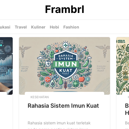
Frambrl
ukasi
Travel
Kuliner
Hobi
Fashion
KESEHATAN
Rahasia Sistem Imun Kuat
B
H
Rahasia sistem imun kuat terletak
Be