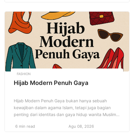
tangan semakin berkembang, memberikan ruang bagi
siapa saja untuk bereksperimen dengan ide baru,
teknik unik, dan alat yang lebih canggih. Baik bagi […]
FASHION
Hijab Modern Penuh Gaya
Hijab Modern Penuh Gaya bukan hanya sebuah
kewajiban dalam agama Islam, tetapi juga bagian
penting dari identitas dan gaya hidup wanita Muslim.
Di era modern ini, banyak wanita Muslim yang mencari
6 min read
Agu 08, 2026
cara untuk tetap tampil fashionable sambil memenuhi