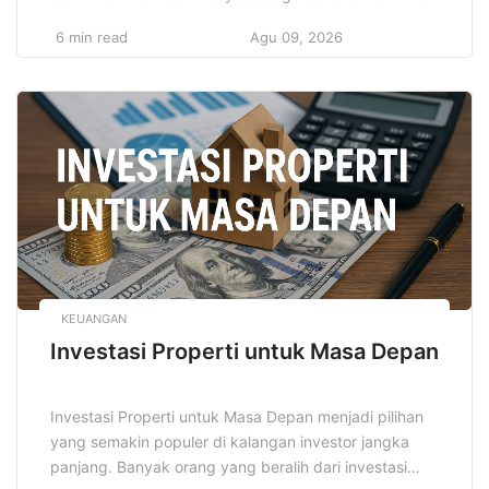
makanan, tetapi juga sebagai pengalaman budaya
6 min read
Agu 09, 2026
yang memperkenalkan tradisi, keunikan, dan cara
hidup suatu daerah. Dengan beragamnya tempat
wisata kuliner yang ada, sangat menarik untuk
mengeksplorasi berbagai jenis makanan, dari yang
tradisional hingga […]
KEUANGAN
Investasi Properti untuk Masa Depan
Investasi Properti untuk Masa Depan menjadi pilihan
yang semakin populer di kalangan investor jangka
panjang. Banyak orang yang beralih dari investasi