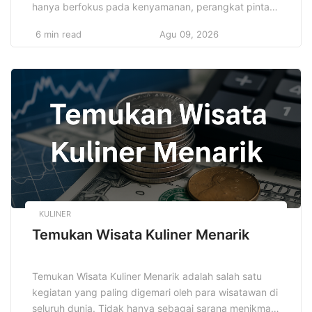
hanya berfokus pada kenyamanan, perangkat pintar
kini turut meningkatkan efisiensi dan keamanan dalam
6 min read
Agu 09, 2026
berbagai aspek kehidupan. Dari rumah pintar yang
memungkinkan kita mengontrol segala sesuatunya
melalui aplikasi, hingga alat kesehatan cerdas yang
memantau kondisi tubuh secara real-time, teknologi
ini semakin mengintegrasikan […]
KULINER
Temukan Wisata Kuliner Menarik
Temukan Wisata Kuliner Menarik adalah salah satu
kegiatan yang paling digemari oleh para wisatawan di
seluruh dunia. Tidak hanya sebagai sarana menikmati