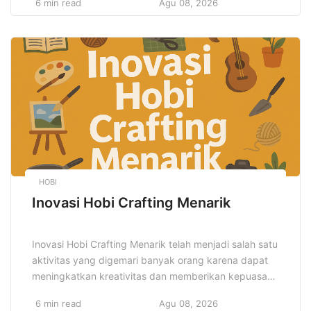
6 min read
Agu 08, 2026
mencegah berbagai penyakit yang dapat
mengganggu kualitas hidup. Selain itu, menghindari
kebiasaan buruk seperti merokok atau mengonsumsi
alkohol secara berlebihan juga sangat penting dalam
menjaga kesehatan jangka […]
HOBI
Inovasi Hobi Crafting Menarik
Inovasi Hobi Crafting Menarik telah menjadi salah satu
aktivitas yang digemari banyak orang karena dapat
meningkatkan kreativitas dan memberikan kepuasan
batin. Dalam beberapa tahun terakhir, inovasi hobi
6 min read
Agu 08, 2026
crafting menarik telah membuat dunia kerajinan