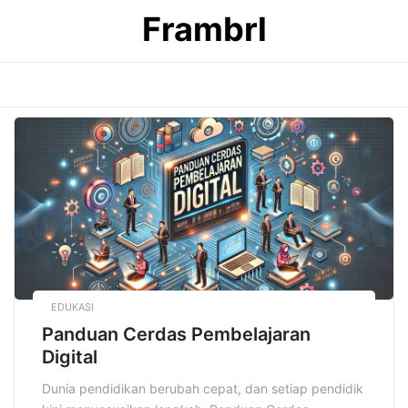
Skip
Frambrl
to
content
EDUKASI
Panduan Cerdas Pembelajaran
Digital
Dunia pendidikan berubah cepat, dan setiap pendidik