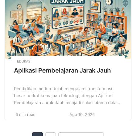
fungsi tanpa mengurangi sisi estetika. Para desainer
dan penggemar mode […]
EDUKASI
Aplikasi Pembelajaran Jarak Jauh
Pendidikan modern telah mengalami transformasi
besar berkat kemajuan teknologi, dengan Aplikasi
Pembelajaran Jarak Jauh menjadi solusi utama dalam
menghadapi perubahan ini. Pembelajaran yang
6 min read
Agu 10, 2026
sebelumnya terbatas oleh ruang kelas kini dapat
dilakukan dari mana saja, kapan saja. Kemajuan dalam
teknologi pendidikan memudahkan pengajar dan