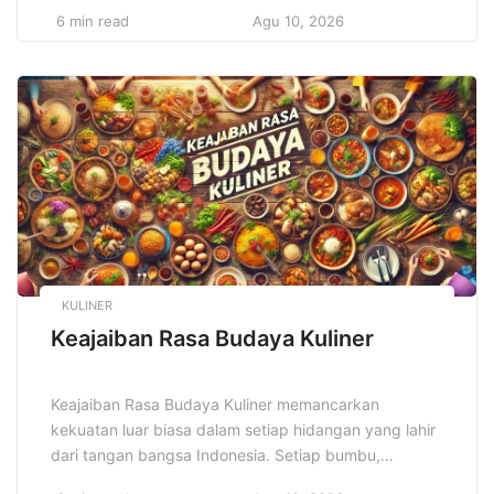
buatan hingga komputasi awan, semuanya bergerak
6 min read
Agu 10, 2026
menuju integrasi digital yang menyeluruh. Dunia
bisnis, pendidikan, dan sosial kini beradaptasi secara
agresif terhadap perubahan. Selain itu,
perkembangan teknologi menciptakan peluang besar
bagi inovator untuk memecahkan tantangan dunia
nyata. Dengan demikian, […]
KULINER
Keajaiban Rasa Budaya Kuliner
Keajaiban Rasa Budaya Kuliner memancarkan
kekuatan luar biasa dalam setiap hidangan yang lahir
dari tangan bangsa Indonesia. Setiap bumbu,
rempah, dan teknik memasak menggambarkan